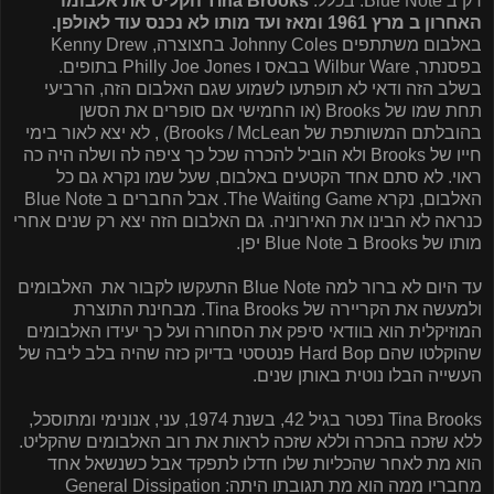
רק ב
Blue Note
. בכלל.
Tina Brooks
הקליט את אלבומו
האחרון ב מרץ 1961 ומאז ועד מותו לא נכנס עוד לאולפן.
באלבום משתתפים
Johnny Coles
בחצוצרה,
Kenny Drew
בפסנתר,
Wilbur Ware
בבאס ו
Philly Joe Jones
בתופים.
בשלב הזה ודאי לא תופתעו לשמוע שגם האלבום הזה, הרביעי
תחת שמו של
Brooks
(או החמישי אם סופרים את הסשן
בהובלתם המשותפת של
Brooks / McLean
)
, לא יצא לאור בימי
חייו של
Brooks
ולא הוביל להכרה שכל כך ציפה לה ושלה היה כה
ראוי. לא סתם אחד הקטעים באלבום, שעל שמו נקרא גם כל
האלבום, נקרא
The Waiting Game
. אבל החברים ב
Blue Note
כנראה לא הבינו את האירוניה. גם האלבום הזה יצא רק שנים אחרי
מותו של
Brooks
ב
Blue Note
יפן.
עד היום לא ברור למה
Blue Note
התעקשו לקבור את
האלבומים
ולמעשה את הקריירה של
Tina Brooks
. מבחינת התוצרת
המוזיקלית הוא בוודאי סיפק את הסחורה ועל כך יעידו האלבומים
שהוקלטו שהם
Hard Bop
פנטסטי בדיוק כזה שהיה בלב ליבה של
העשייה הבלו נוטית באותן שנים.
Tina Brooks
נפטר בגיל 42, בשנת 1974, עני, אנונימי ומתוסכל,
ללא שזכה בהכרה וללא שזכה לראות את רוב האלבומים שהקליט.
הוא מת לאחר שהכליות שלו חדלו לתפקד אבל כשנשאל אחד
מחבריו ממה הוא מת תגובתו היתה:
General Dissipation