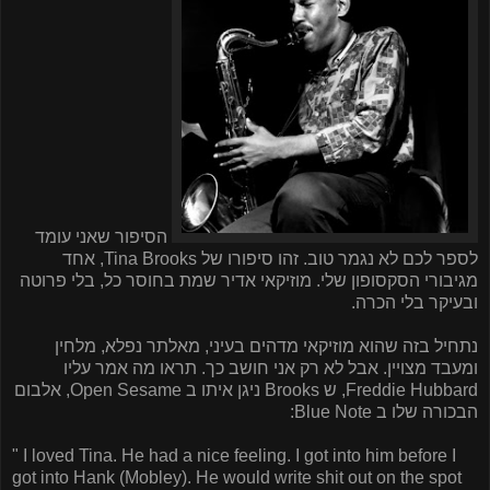
הסיפור שאני עומד
לספר לכם לא נגמר טוב. זהו סיפורו של
Tina Brooks
, אחד
מגיבורי הסקסופון שלי. מוזיקאי אדיר שמת בחוסר כל, בלי פרוטה
ובעיקר בלי הכרה.
נתחיל בזה שהוא מוזיקאי מדהים בעיני, מאלתר נפלא, מלחין
ומעבד מצויין. אבל לא רק אני חושב כך. תראו מה אמר עליו
Freddie Hubbard
, ש
Brooks
ניגן איתו ב
Open Sesame
, אלבום
הבכורה שלו ב
Blue Note
:
"
I loved Tina. He had a nice feeling. I got into him before I
got into Hank (Mobley). He would write shit out on the spot