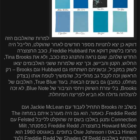
למרות שהאלבום הזה
דווקא כן יצא לחנויות מספר חודשים לאחר שהוקלט, הלייבל היה
מרוכז בלשווק דווקא את
Freddie Hubbard
, כוכב החצוצרה
החדש שלהם, שגם נראה והתנהג כמו כוכב, ולא את
Tina Brooks
,
החלוש, הקטן והביישן. וכך יצא שלמרות ששני האלבומים יצאו
לשוק במקביל, ובשניהם השתתפו גם
Hubbard
וגם
Brooks
– רק
הראשון זכה לקבל גב מהלייבל, שהמשיך לטפח אותו (בצדק
מוחלט, כמובן) גם בשנים הבאות. בעוד
True Blue
, האלבום של
Brooks
, בלי עזרת השיווק ויחסי הציבור של
Blue Note
, לא זכה
להצלחה גדולה ולא הביא לפריצה המיוחלת.
בשלב זה
Brooks
התחיל לעבוד עם
Jackie McLean
ועם
Freddie Redd
. כאמור, הוא גם היה מעורב איתם במחזה
The
Connection
ומנגן באלבו בשם זה שהוקלט ללייבל
Felsted
עם
Howard McGee
בחצוצרה,
Freddie Redd
בפסנתר,
Milt
Hinton
בבאס ו
Osie Johnson
בתופים. באוגוסט 1960 הוא
השתתף באלבום
Shades Of Redd
של
Freddie Redd
(לצד