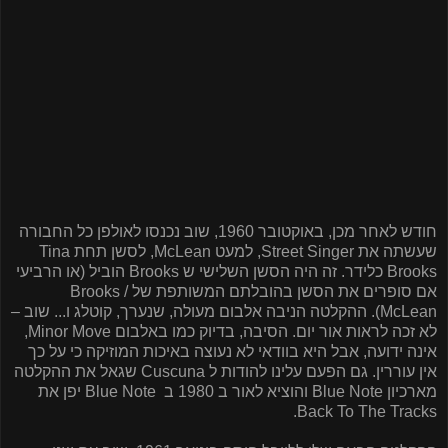
חודש לאחר מכן, באוקטובר 1960, שוב נכנסו לאולפן כל החבורה
שעשתה את
Street Singer
, למעט
McLean
, לסשן תחת
Tina
Brooks
כלידר. זה היה הסשן השלישי ש
Brooks
הוביל (או הרביעי
אם סופרים את הסשן בהובלתם המשותפת של
Brooks /
McLean
). ההקלטה הניבה אלבום מעולה, שנערך, קוטלג ו... שוב –
לא זכה לראות אור יום. הסיבה, בדיוק כמו באלבום
Minor Move
,
אינה ידועה, אבל היא בוודאי לא נעוצה באיכות המוזיקה כי על כך
אין עוררין. גם הפעם עלינו להודות ל
Cuscuna
שגאל את ההקלטה
מארכיון
Blue Note
והוציא לאור ב 1980 ב
Blue Note
יפן את
.
Back To The Tracks