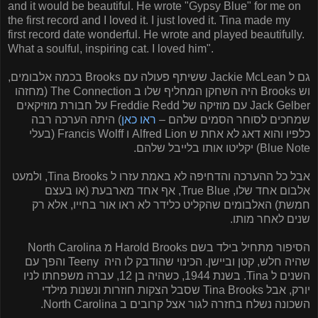
and it would be beautiful. He wrote "Gypsy Blue" for me on
the first record and I loved it. I just loved it. Tina made my
first record date wonderful. He wrote and played beautifully.
What a soulful, inspiring cat. I loved him
."
גם ל
Jackie McLean
ששיתף פעולה עם
Brooks
בכמה אלבומים,
וש
Brooks
היה השחקן המחליף שלו ב
The Connection
(מחזהו
Jack Gelber
עם מוזיקה של
Freddie Redd
על חבורת מוזיקאים
שמחכים לסוחר הסמים שלהם –
ראו כאן
) היתה הערכה רבה
כלפיו והוא דאג לא אחת ש
Alfred Lion
ו
Francis Wolff
(בעלי
Blue Note
) יקליטו אותו בלייבל שלהם.
אבל כל ההערכה והדחיפה לא באמת עזרו ל
Tina Brooks
, ולמעט
אלבום אחד שלו,
True Blue
, אף אחד מארבעת (או בעצם
חמשת) האלבומים שהקליט כלידר לא ראו אור בחייו, אלא רק
שנים לאחר מותו.
הסיפור מתחיל בילד בשם
Harold Brooks
מ
North Carolina
שהיה חלש, קטן וביישן. הכינוי שהודבק לו היה
Teeny
והפך עם
השנים ל
Tina
. בשנת 1944, כשהיה בן 12, עברה משפחתו לניו
יורק, אבל
Tina Brooks
שסבל הצקות חוזרות ונשנות מילדי
השכונה נשלח בחזרה לגור אצל קרובים ב
North Carolina
.