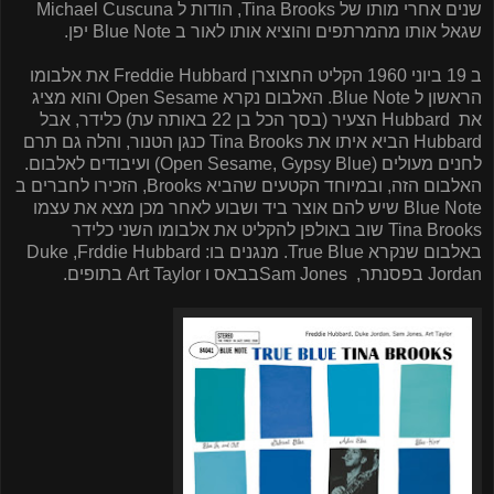
שנים אחרי מותו של
Tina Brooks
, הודות ל
Michael Cuscuna
שגאל אותו מהמרתפים והוציא אותו לאור ב
Blue Note
יפן.
ב 19 ביוני 1960 הקליט החצוצרן
Freddie Hubbard
את אלבומו
הראשון ל
Blue Note
. האלבום נקרא
Open Sesame
והוא מציג
את
Hubbard
הצעיר (בסך הכל בן 22 באותה עת) כלידר, אבל
Hubbard
הביא איתו את
Tina Brooks
כנגן הטנור, והלה גם תרם
לחנים מעולים (
Open Sesame, Gypsy Blue
) ועיבודים לאלבום.
האלבום הזה, ובמיוחד הקטעים שהביא
Brooks
, הזכירו לחברים ב
Blue Note
שיש להם אוצר ביד ושבוע לאחר מכן מצא את עצמו
Tina Brooks
שוב באולפן להקליט את אלבומו השני כלידר
באלבום שנקרא
True Blue
. מנגנים בו:
Frddie Hubbard
,
Duke
Jordan
בפסנתר,
Sam Jones
בבאס ו
Art Taylor
בתופים.