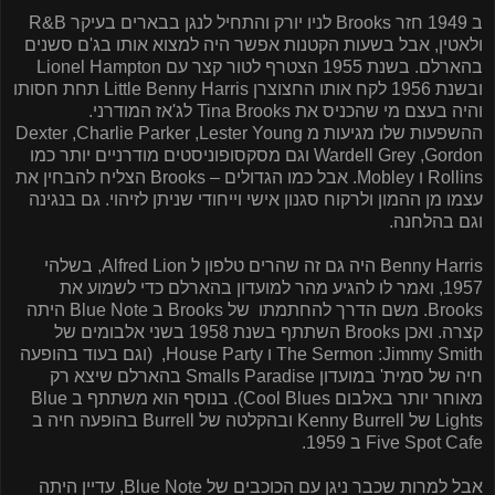
ב
1949
חזר
Brooks
לניו יורק והתחיל לנגן בבארים בעיקר
R&B
ולאטין, אבל בשעות הקטנות אפשר היה למצוא אותו בג'ם סשנים
בהארלם. בשנת 1955 הצטרף לטור קצר עם
Lionel Hampton
ובשנת 1956 לקח אותו החצוצרן
Little Benny Harris
תחת חסותו
והיה בעצם מי שהכניס את
Tina Brooks
לג'אז המודרני.
ההשפעות שלו מגיעות מ
Lester Young
,
Charlie Parker
,
Dexter
Gordon
,
Wardell Grey
וגם מסקסופוניסטים מודרניים יותר כמו
Rollins
ו
Mobley
. אבל כמו הגדולים –
Brooks
הצליח להבחין את
עצמו מן ההמון ולרקוח סגנון אישי וייחודי שניתן לזיהוי. גם בנגינה
וגם בהלחנה.
Benny Harris
היה גם זה שהרים טלפון ל
Alfred Lion
, בשלהי
1957, ואמר לו להגיע מהר למועדון בהארלם כדי לשמוע את
Brooks
. משם הדרך להחתמתו
של
Brooks
ב
Blue Note
היתה
קצרה. ואכן
Brooks
השתתף בשנת 1958 בשני אלבומים של
Jimmy Smith
:
The Sermon
ו
House Party
,
(וגם בעוד בהופעה
חיה של סמית' במועדון
Smalls Paradise
בהארלם שיצא רק
מאוחר יותר באלבום
Cool Blues
). בנוסף הוא משתתף ב
Blue
Lights
של
Kenny Burrell
ובהקלטה של
Burrell
בהופעה חיה ב
Five Spot Cafe
ב 1959.
אבל למרות שכבר ניגן עם הכוכבים של
Blue Note
, עדיין היתה