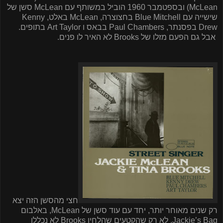
McLean
) ובספטמבר 1960 הוביל במשותף עם
McLean
סשן של
שישייה עם
Blue Mitchell
בחצוצרה,
McLean
באלט,
Kenny
Drew
בפסנתר,
Paul Chambers
בבאס ו
Art Taylor
בתופים.
אבל גם הפעם מזלו של
Brooks
לא האיר לו פנים.
חצי מהסשן הזה יצא
רק שנים מאוחר יותר, יחד עם עוד סשן של
McLean
, באלבום
Jackie’s Bag
. לא רק שהקטעים שהלחין
Brooks
לא נכללו