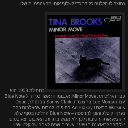
נחוצה לו הקלטה כלידר כדי לשלוף אותו מהאנונימיות שלו.
בתחילת 1958 הוא
כבר הקליט את
Minor Move
, אלבומו הראשון כלידר ל
Blue Note
,
עם
Lee Morgan
בחצוצרה,
Sonny Clark
בפסנתר,
Doug
Watkins
בבאס ו
Art Blakey
בתופים. למרות שהאלבום כבר
נערך, קוטלג והוכן להדפסה –
Blue Note
החליטו בסוף שלא
להוציא אותו והסיבות לכך לא ממש ברורות. האלבום יצא בסופו
של דבר לראשונה ב 1980, עשרים שנים לאחר שהוקלט ושש