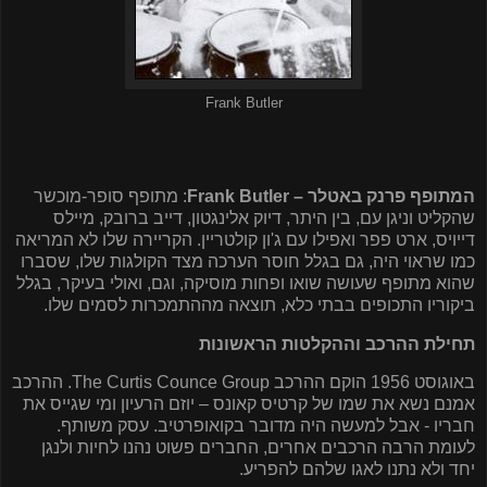
Frank Butler
המתופף פרנק באטלר –
Frank Butler
: מתופף סופר-מוכשר
שהקליט וניגן עם, בין היתר, דיוק אלינגטון, דייב ברובק, מיילס
דייויס, ארט פפר ואפילו עם ג'ון קולטריין. הקריירה שלו לא המריאה
כמו שראוי היה, גם בגלל חוסר הערכה מצד הקולגות שלו, שסברו
שהוא מתופף שעושה שואו ופחות מוסיקה, וגם, ואולי בעיקר, בגלל
ביקוריו התכופים בבתי כלא, תוצאה מההתמכרות לסמים שלו.
תחילת ההרכב וההקלטות הראשונות
באוגוסט 1956 הוקם ההרכב
The Curtis Counce Group
. ההרכב
אמנם נשא את שמו של קרטיס קאונס – יוזם הרעיון ומי שגייס את
חבריו - אבל למעשה היה מדובר בקואופרטיב. עסק משותף.
לעומת הרבה הרכבים אחרים, החברים פשוט נהנו לחיות ולנגן
יחד ולא נתנו לאגו שלהם להפריע.