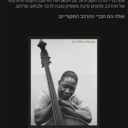
אנג'לס – מרכז הקוּל-ג'אז. גם הנשכחוּת הזו וגם מיקומו הלא צפוי
של ההרכב מהווים סיבה מספיק טובה לדבר ולכתוב עליהם.
ואלה הם חברי ההרכב המקוריים: