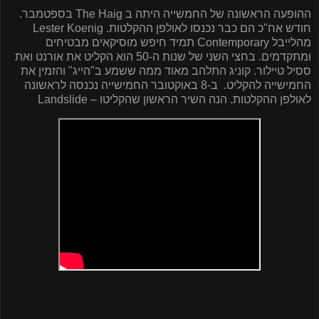
ההופעה הראשונה של החמשייה היתה ב
The Haig
בספטמבר.
חודש אח"כ הם כבר נכנסו לאולפן ההקלטות.
Lester Koenig
מהלייבל
Contemporary
תמיד חיפש מוסיקאים מבטיחים
ומתקדמים. בחצי השני של שנות ה-50 הוא הקליט את אורנט ואת
ססיל טיילור. קוניג התלהב מאוד ממה ששמע ב"הייג" והזמין את
החמישייה להקליט.
ב-8 באוקטובר החמישייה נכנסה לראשונה
לאולפן ההקלטות. הנה השיר הראשון שהקליטו –
Landslide