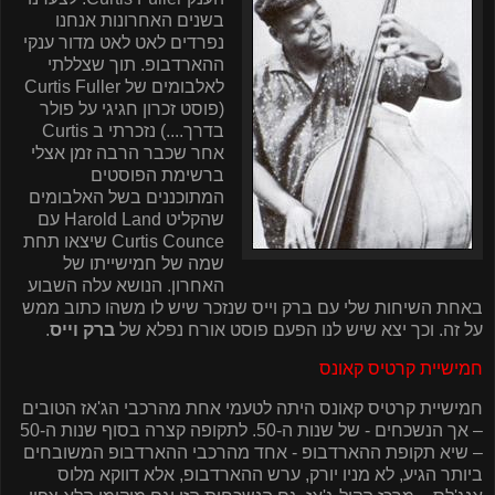
בשנים האחרונות אנחנו
נפרדים לאט לאט מדור ענקי
ההארדבופ. תוך שצללתי
לאלבומים של Curtis Fuller
(פוסט זכרון חגיגי על פולר
בדרך....) נזכרתי ב Curtis
אחר שכבר הרבה זמן אצלי
ברשימת הפוסטים
המתוכננים בשל האלבומים
שהקליט Harold Land עם
Curtis Counce שיצאו תחת
שמה של חמישייתו של
האחרון. הנושא עלה השבוע
באחת השיחות שלי עם ברק וייס שנזכר שיש לו משהו כתוב ממש
על זה. וכך יצא שיש לנו הפעם פוסט אורח נפלא של
ברק וייס
.
חמישיית קרטיס קאונס
חמישיית קרטיס קאונס היתה לטעמי אחת מהרכבי הג'אז הטובים
– אך הנשכחים - של שנות ה-50. לתקופה קצרה בסוף שנות ה-50
– שיא תקופת ההארדבופ - אחד מהרכבי ההארדבופ המשובחים
ביותר הגיע, לא מניו יורק, ערש ההארדבופ, אלא דווקא מלוס