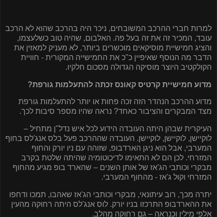
למרות חברי ההרכב המשובחים, ניכר היה בהרכב שהוא לא הרכב
עובד, המכיר זה את זה בעל פה. האלבום, שהיה טוב כשלעצמו,
והציג חמישיית מוסיקאים מוכשרים ביותר, לא מעניק למאזין את
הדבר מה הנוסף שאיפיין כ"כ את החמישייה המקורית - חוויית
הקולקטיב היוצר מוסיקה הגדולה מסכום חלקיו.
מדוע חמישיית קרטיס קאונס זכתה להתעלמות גורפת?
מדוע ההרכב הנהדר הזה זכה פחות או יותר להתעלמות גורפת
מצד המבקרים והציבור כאחד? נראה שהיו מספר סיבות לכך.
העיקרית שבהן היתה העובדה הידוע לכל איש נדל"ן מתחיל –
לוקיישן, לוקיישן, לוקיישן. העובדה שההרכב פעל בלס אנג'לס בחוף
המערבי, אבל הוא ניגן הארדבופ, שזוהה עם ניו יורק והחוף
המזרחי. לכן הם לא התאימו לדיכוטומיה שהיתה שלטת בקרב
מבקרי וכותבי הג'אז של אותן השנים – שהארד בופ מגיע מהחוף
המזרחי וקוּל ג'אז - מהחוף המערבי.
יתרה מכך, רוב עיתונאי, מבקרי וכותבי הג'אז שאהבו, תמכו ודחפו
את ההארדבופ התרכזו בניו יורק. לוס אנג'לס היתה רחוקה מהעין
אלפי מילין וכנראה – גם רחוקה מהלב.