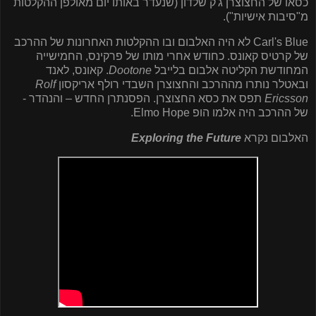
כסאו של החצוצרן ג'ק שלדון (שנעדר באותו יום מאולפן ההקלטות
מ"סיבות אישיות").
Carl's Blue
לא היה האלבום ובו ההקלטות האחרונות של ההרכב
של קרטיס קאונס. כחודש אחרי מותו של פרקינס, החמישייה
המחודשת הקליטה אלבום בלייבל
Dootone
. קאונס, לאנד
ובאטלר נותרו מההרכב והחצוצרן השבדי רולף אריקסון
Rolf
Ericsson
תפס את כסא החצוצרן. הפסנתרן החדש – והנהדר -
של ההרכב היה אלמו הופ
Elmo Hope
.
האלבום נקרא
Exploring the Future