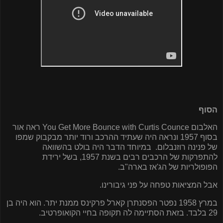
הסוף
האלבום
You Get More Bounce with Curtis Counce
ראה אור
בסוף 1957 ונראה היה שעתיד ההרכב ורוד יותר מבקבוק שמפו
של פנינה רוזנבלום.
במיוחד הדבר היה בולט בהשוואה
להתפרקות של הרכבים רבים בשנת 1957, בשל ירידת
הפופולריות של הג'אז בארה"ב.
אבל המציאות טפחה על פני גיבורינו.
במרץ 1958 נפטר הפסנתרן קארל פרקינס ממנת יתר. הוא היה בן
29 בלבד. בזאת הסתיימה לה תקופה בחיי הקואופרטיב.