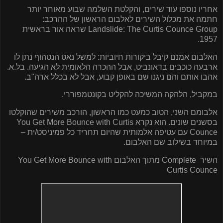
אחריו נוספו עוד שירים, והקלטת השלמה שבוע מאוחר יותר
חתמה את מכלול השירים לאלבום הראשון של ההרכב:
Landslide: The Curtis Counce Group
שראה אור בראשית
1957.
האלבום אמנם קיבל ביקורות חיוביות: למשל נאט הנטהוף נתן לו
ארבעה כוכבים בדאונביט, אבל ההכרה הלאומית לא הגיעה. בל.א.
אהבו אותם והם ניגנו שם באופן קבוע, אבל לא בכלל ארה"ב.
במקביל, הלהקה המשיכה להקליט בקונטמפוררי.
אלבומם השני, הטוב כמעט כמו הראשון, הורכב משירים שהוקלטו
בסשנים שונים. הוא נקרא
You Get More Bounce with Curtis
Counce
עם עטיפה אלמותית שהיום תחריד כל פמיניסט/ית –
במיוחד בשילוב שם האלבום.
השיר
Complete
מתוך האלבום
You Get More Bounce with
Curtis Counce