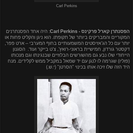
Carl Perkins
הפסנתרן קארל פרקינס -
Carl Perkins
: היה אחד הפסנתרנים
המקוריים והמבריקים ביותר של תקופתו. הוא ניגן והקליט פחות או
יותר עם כל הג'אזיסטים המשמעותיים בחוף המערבי – ארט פפר,
דקסטר גורדון, חמישיית בראוני-רואץ', צ'ט בייקר ועוד.
הסגנון
הייחודי שלו נבע גם מהשורשים הבלוזיים שבנגינתו וגם מנכותו
(פוליו) שגרמה לו לנגן עם יד שמאל במקביל ממש לקלידים. מנח
היד הזה שלו זיכה אותו בכינוי "הסרטן" (י.ש.)