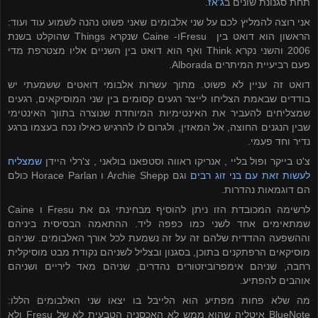
תחת סגנונת שונים ב
ג'אז
.
אני רוצה להמליץ לכם על שני אלבומים שאני פשוט נהנה לשמוע עוד ועוד:
הראשון הוא דואט בין
Fresu
ו-
Caine
שנקרא
Things
שהוקלט בשנת
2006 והשני נקרא
Think
ואף הוא דואט בין השניים אליו מצטרפת מדי
פעם רביעיית המיתרים
Alborada
.
דואט זה עניין לא פשוט. מתוך עשרות אלבומי דואטים ששמעתי יש
בודדים שבאמת הצליחו לייצר רגעים קסומים בין שני המוסיקאים, רגעים
שמצליחים להעביר את האינטימיות המיוחדת שנוצרה בתווך האינטימי
שבין הנגנים החוצה, אל המאזין, ולגרום לו להרגיש כאילו נכח בעצמו ברגע
נדיר וחד פעמי.
צ'ט בייקר
ופול בליי
, אנריקו ראווה וסטפאנו בולאני , צ'רלי היידן
שמצליח
לעשות זאת עם בני זוג רבים
וגם
Archie Shepp
ו
Horace Parlan
כולם
הם דוגמאות נהדרות.
לרשימה המכובדת הזו ניתן להוסיף מבחינתי גם את
Fresu
ו
Caine
שמתאימים אחד לשני כמו כפפה ליד. ההתאמה הבסיסית ביניהם
וההשפעה ההדדית שלהם זה על זה נשמעת לכל אורך האלבומים. שניהם
מוסיקאים הרפתקנים בתוכן, בסגנון ובצליל לשניהם נקודת מבט מוסיקלית
רחבה, שניהם אימפרוביזטורים נהדרים, שניהם מאד ליריים ושניהם
אוהבים להפתיע.
מה שלא פחות מפתיע הוא הלייבל בו יצאו שני האלבומים הללו:
BlueNote
איטליה שהוא ממש לא האכסניה הטבעית לא של
Fresu
ולא