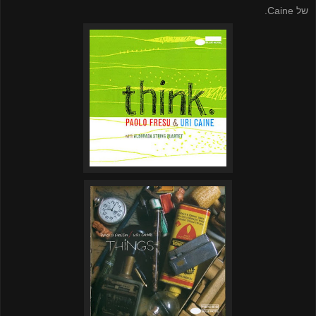
של
Caine
.