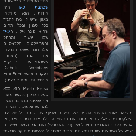
אחד הפוסטים הראשונים
שכתבתי כאן
היה
אודותיו. הוא מוזיקאי
מגוון שיש לו מה להגיד
בכל סגנון ובכל תחום
שהוא פונה אליו. ה
ג'אז
שלו עשיר ומרתק
והפרוייקטים הקלאסיים
שלו הם פשוט הברקה.
אחד אחד. (האחרון
ששמתי עליו ידי נקרא
Diabelli Variations
בעקבות
Beethoven
והוא
אינטיליגנטי וקסום בעיני).
Paolo Fresu
הוא ללא
ספק חצוצרן מוכשר מאד,
אף שאינני מתחבר תמיד
למה שהוא עושה. במיוחד
מוציאה אותי מדעתי הנטיה שלו לשבת שפוף על הבמה ולשחק עם
האלקטרוניקה אליה הוא מחבר את החצוצרה שלו. אבל למרות זאת, אי
אפשר לקחת ממנו את הצליל שלו (כשהוא טבעי) ואת הנגינה שלו שיש בה
שפע של השפעות שונות ומשונות ואת היכולת שלו לעשות מוסיקה מרגשת