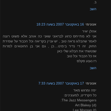
ב.
השב
אנונימי
16 באוקטובר 2007 בשעה 18:23
אהלן יאיר
אני לא מתייחס כרגע לבראוני שאני כה אוהב אלא פשוט רוצה
לאמר שהבלוג נראה טוב , יש עניין בקריאה וכל הכבוד על שמירת
החוק. זה די נדיר בימינו....כן , גם אני בן החוטאים למרות
שנטשתי את הבלוג שלי כאן
אז כל הכבוד וכל טוב
רז נענע סקלס
השב
אנונימי
17 באוקטובר 2007 בשעה 7:33
יפה ומרגש מאד
כל הקרדיט, למעונינים:
The Jazz Messengers:
Art Blakey (d)
Lee Morgan (t)