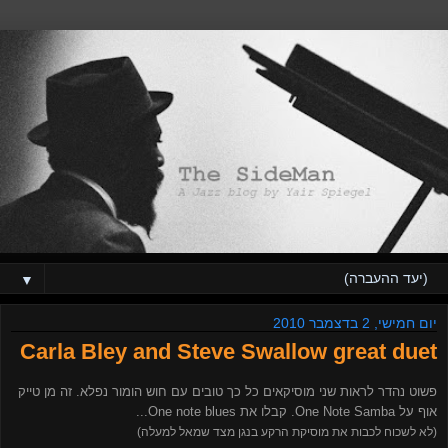
▼
יום חמישי, 2 בדצמבר 2010
Carla Bley and Steve Swallow great duet
פשוט נהדר לראות שני מוסיקאים כל כך טובים עם חוש הומור נפלא. זה מן טייק
אוף על One Note Samba. קבלו את One note blues...
(לא לשכוח לכבות את מוסיקת הרקע בנגן מצד שמאל למעלה)