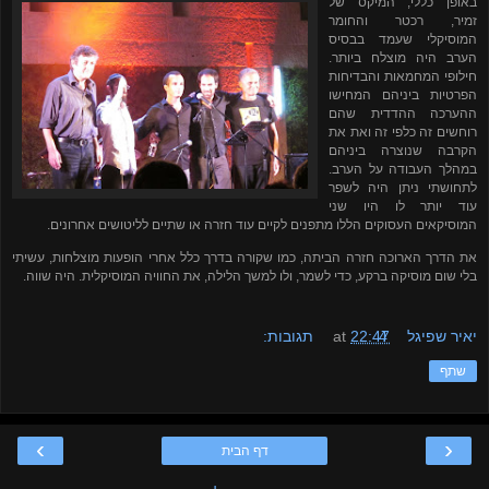
באופן כללי, המיקס של
זמיר, רכטר והחומר
המוסיקלי שעמד בבסיס
הערב היה מוצלח ביותר.
חילופי המחמאות והבדיחות
הפרטיות ביניהם המחישו
ההערכה ההדדית שהם
רוחשים זה כלפי זה ואת את
הקרבה שנוצרה ביניהם
במהלך העבודה על הערב.
לתחושתי ניתן היה לשפר
עוד יותר לו היו שני
המוסיקאים העסוקים הללו מתפנים לקיים עוד חזרה או שתיים לליטושים אחרונים.
את הדרך הארוכה חזרה הביתה, כמו שקורה בדרך כלל אחרי הופעות מוצלחות, עשיתי
בלי שום מוסיקה ברקע, כדי לשמר, ולו למשך הלילה, את החוויה המוסיקלית. היה שווה.
יאיר שפיגל
4 תגובות:
22:47
at
שתף
›
‹
דף הבית