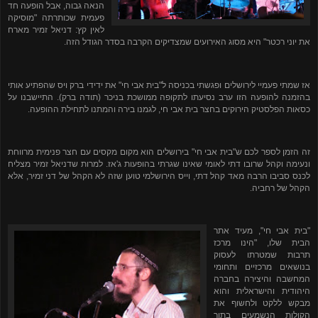
הנאה גבוה, אבל הופעה חד
פעמית שכותרתה "מוסיקה
לאין קץ: דניאל זמיר מארח
את יוני רכטר" היא מסוג האירועים שמצדיקים הקרבה בסדר הגודל הזה.
אז שמתי פעמיי לירושלים ופגשתי בכניסה ל"בית אבי חי" את ידידי ברק ויס שהפתיע אותי
בהזמנה להופעה הזו ערב נסיעתו לתקופה ממושכת בניכר (תודה ברק). התיישבנו על
כסאות הפלסטיק הירוקים בחצר בית אבי חי, לגמנו בירה והמתנו לתחילת ההופעה.
זה הזמן לספר לכם ש"בית אבי חי" בירושלים הוא מקום מקסים עם חצר פנימית מרווחת
ונעימה וקהל שרובו דתי לאומי שאינו שגרתי בהופעות ג'אז. למרות שדניאל זמיר מצליח
לכנס סביבו הרבה מאד קהל דתי, וייס הירושלמי טוען שזה לא הקהל של דני זמיר, אלא
הקהל של רחביה.
"בית אבי חי", מעיד אתר
הבית שלו, "הינו מרכז
תרבות שמטרתו לעסוק
בנושאים מרכזיים ותחומי
המחשבה והיצירה בחברה
היהודית והישראלית והוא
מבקש ללקט ולחשוף את
הקולות הנשמעים בתוך