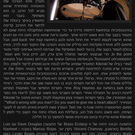
העניין אלא הנגינה שלו
והאנרגיה המיוחדת שהוא
מביא לכל הרכב בו הוא
משתתף. בעבר הוא
התאפיין בעיקר ביכולת שלו
לדחוף את ההרכב קדימה
באינטנסיביות ובתחושת דחיפות נדירה עד כדי שהתחושה המתקבלת היתה שאם לא
תעמוד בקצב שלו הוא פשוט ידרוס אותך. הפעם נראה שהוא נרגע מעט והיו גם רגעים
שהוא הרשה לעצמו להוריד את הרגל מהגז ולנגן בתחושה קצת יותר
laid back
, אבל
פתאום ללא אזהרה מוקדמת הוא מדליק את מנוע הטורבו שלו והקטר יוצא לדרך, מאיץ
בכולם לעמוד בקצב שלו. בניגוד לאופי המוסיקלי שלו שנדמה להיות אגרסיבי למדי ומאד
to the point
, הרי שבקטעי הקישור מתגלה אדם עדין, חם, חייכן ובעל חוש הומור.
הסקסופוניסט
Toussaint
והבאסיסט
Genus
עושים את עבודתם נאמנה אבל נמצאים
לגמרי בצילו של
Kikoski
המוטרף שמרגע עלייתו לבמה איננו מפסיק לרקוד ולקפוץ, כולו
אנרגיה שרק מחכה להזדמנות לפרוץ, וכשהיא פורצת סוף סוף בקטעי הסולו שלו אי
אפשר להפסיק אותו. הוא לוקח סולואים ארוכים באינטנסיביות ובווירטואוזיות שהיתה
מחסלת כל פסנתרן אחר, נורמלי. קורוס אחר קורוס הוא מעלה את הקצב מוסיף עוד ועוד
צלילים ומעלה את הרף לקראת הקורוס הבא בו הוא עושה שוב את אותו הדבר. ראיתי
אותו פעם בהופעה עם
Roy Haynes
. אחרי הקורוס החמישי עבר
Haynes
המותש
להכות רבעים על המצילה ואחרי הקורוס השביעי הוא פשוט קם והלך לראות מה נסגר
עם הפסנתרן שלו. בסוף הקורוס השמיני צעק
Haynes
לקהל, כשהוא מחווה על
Kikoski
המחוייך:
“What’s wrong with you man? Do you want to give me a heart attack?
".
הפעם הסיטואציה היתה שונה כי את
Tain
הנמרץ קשה להוציא מאיזון ולגרום לו לקוצר
נשימה, הוא פשוט נהנה מכל רגע, ובקלילות הוא מעלה טיפה את הקצב כדי לסמן ל
Kikoski
שהוא עדיין חי ובועט ומבחינתו אפשר להמשיך כך כל הלילה.
ההופעה הבאה היתה של ה
Brass Ecstasy
של החצוצרן
Dave Douglas
עם
Luis
Bonilla
בטרומבון,
Vincent Chancey
בקרן יער,
Marcus Rojas
בטובה ו
Nasheet
Waits
בתופים. ההרכב הזה הוא מחווה להרכב דומה שהנהיג
Lester Bowie
בשם