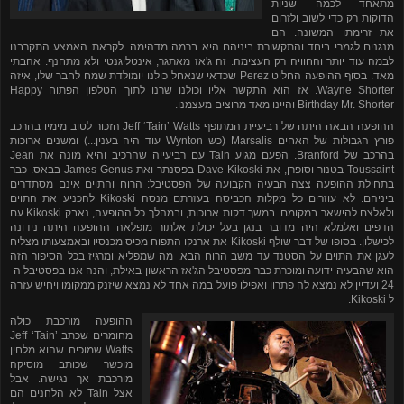
מתאחד לכמה שניות
הדוקות רק כדי לשוב ולזרום
את זרימתו המשונה. הם
מנגנים לגמרי ביחד והתקשורת ביניהם היא ברמה מדהימה. לקראת האמצע התקרבנו
לבמה עוד יותר והחוויה רק העצימה. זה ג'אז מאתגר, אינטליגנטי ולא מתחנף. אהבתי
מאד. בסוף ההופעה החליט Perez שכדאי שנאחל כולנו יומולדת שמח לחבר שלו, איזה
Wayne Shorter. אז הוא התקשר אליו וכולנו שרנו לתוך הטלפון הפתוח Happy
Birthday Mr. Shorter והיינו מאד מרוצים מעצמנו.
ההופעה הבאה היתה של רביעיית המתופף
Jeff ‘Tain’ Watts
הזכור לטוב מימיו בהרכב
פורץ הגבולות של האחים
Marsalis
(כש
Wynton
עוד היה בענין...) ומשנים ארוכות
בהרכב של
Branford
. הפעם מגיע
Tain
עם רביעייה שהרכיב והיא מונה את
Jean
Toussaint
בטנור וסופרן, את
Dave Kikoski
בפסנתר ואת
James Genus
בבאס. כבר
בתחילת ההופעה צצה הבעיה הקבועה של הפסטיבל: הרוח והתוים אינם מסתדרים
ביניהם. לא עוזרים כל מקלות הכביסה בעזרתם מנסה
Kikoski
להכניע את התוים
ולאלצם להישאר במקומם. במשך דקות ארוכות, ובמהלך כל ההופעה, נאבק
Kikoski
עם
הדפים ואלמלא היה מדובר בנגן בעל יכולת אלתור מופלאה ההופעה היתה נידונה
לכישלון. בסופו של דבר שולף
Kikoski
את ארנקו התפוח מכיס מכנסיו ובאמצעותו מצליח
לעגן את התוים על הסטנד עד משב הרוח הבא. מה שמפליא ומרגיז בכל הסיפור הזה
הוא שהבעיה ידועה ומוכרת כבר מפסטיבל הג'אז הראשון באילת, והנה אנו בפסטיבל ה-
24 ועדיין לא נמצא לה פתרון ואפילו פועל במה אחד לא נמצא שיזנק ממקומו ויחיש עזרה
ל
Kikoski
.
ההופעה מורכבת כולה
מחומרים שכתב
Jeff ‘Tain’
Watts
שמוכיח שהוא מלחין
מוכשר שכותב מוסיקה
מורכבת אך נגישה. אבל
אצל
Tain
לא הלחנים הם