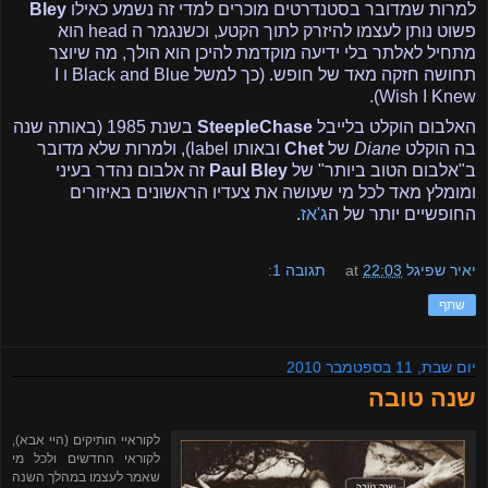
למרות שמדובר בסטנדרטים מוכרים למדי זה נשמע כאילו
Bley
פשוט נותן לעצמו להיזרק לתוך הקטע, וכשנגמר ה
head
הוא
מתחיל לאלתר בלי ידיעה מוקדמת להיכן הוא הולך, מה שיוצר
תחושה חזקה מאד של חופש. (כך למשל
Black and Blue
ו
I
).
Wish I Knew
האלבום הוקלט בלייבל
SteepleChase
בשנת 1985 (באותה שנה
בה הוקלט
Diane
של
Chet
ובאותו
label
), ולמרות שלא מדובר
ב"אלבום הטוב ביותר" של
Paul Bley
זה אלבום נהדר בעיני
ומומלץ מאד לכל מי שעושה את צעדיו הראשונים באיזורים
החופשיים יותר של ה
ג'אז
.
יאיר שפיגל
22:03
at
תגובה 1:
שתף
יום שבת, 11 בספטמבר 2010
שנה טובה
לקוראיי הותיקים (היי אבא),
לקוראי החדשים ולכל מי
שאמר לעצמו במהלך השנה