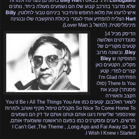
Lundgaard
הדני בבאס ו
Billy Hart
בתופים) מצויינת ולמרות
שלא מדובר בהרכב קבוע שלו הם נשמעים מעולה ביחד, נותנים
איש לרעהו את מלוא החופש והחיבור ביניהם טבעי לחלוטין.
Billy
Hart
הצליח להפתיע אותי לגמרי ביכולת ההקשבה שלו ובנגינה
מינימליסטית. (למשל ב
Lover Man
).
הדיסק מכיל 14
סטנדרטים ושלושה
קטעים מקוריים של
Bley
, ובשונה מרוב
המוסיקה ש
Bley
מקליט, הקטעים כאן
קצרים למדי. קטע
הפתיחה
I’m Glad
There Is You
(סולו
פסנתר) קובע את
הקצב והאווירה
לשאר האלבום. קטעים כמו
All The Things You Are
ו
You’d Be
So Nice To Come Home To
מקבלים טיפול מקיף ואוהב ולמרות
שאינספור שלישיות ניגנו אותם וטחנו אותם עד דק הם נשמעים
חדשים, רענים ומסקרנים כמו בפעם הראשונה ששמעתי אותם,
וכך גם
Long Ago and Far Away
, ,
The Theme
,
I Can’t Get
Started
ו
I Wish I Knew
.