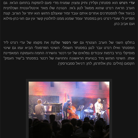
עדי רנרט
הוא פסנתרן וקלידן ותיק ומצוין שמגיח מדי פעם להפקות בתחום הג'אז. גם
הערב הראה רנרט שהוא מסוגל לנגן ג'אז. הנגינה שלו מאד אינטליגנטית ושכלתנית
בניגוד אולי לפסנתרנים אחרים איתם עובד זמיר שאצלם הדגש הוא יותר על הגרוב. קצת
הפריע לי שעדי רנרט ניגן בפסנתר עומד שמנע ממנו לחלוטין קשר עין עם חגי כהן-מילוא
ועם אביב כהן.
בחלקו השני של הערב הצטרף גם
יוני רכטר
שלקח את מקומו של עדי רנרט ליד
הפסנתר ואילו רנרט עבר לנגן בפסנתר חשמלי. השינוי הפרסונלי הביא עמו גם שינוי
מוסיקלי ברור בדמות עיבודים נפלאים של יוני רכטר והשירה החמה והעמוקה המאפיינת
אותו. השינוי הורגש מיד בנגיעתו הראשונה והרגישה של רכטר בפסנתר ב"שיר העמק"
הקסום (מילים: נתן אלתרמן, לחן: דניאל סמבורסקי).