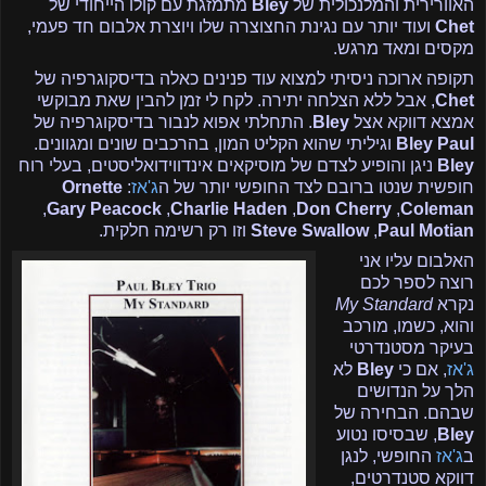
האוורירית והמלנכולית של
Bley
מתמזגת עם קולו הייחודי של
Chet
ועוד יותר עם נגינת החצוצרה שלו ויוצרת אלבום חד פעמי,
מקסים ומאד מרגש.
תקופה ארוכה ניסיתי למצוא עוד פנינים כאלה בדיסקוגרפיה של
Chet
, אבל ללא הצלחה יתירה. לקח לי זמן להבין שאת מבוקשי
אמצא דווקא אצל
Bley
. התחלתי אפוא לנבור בדיסקוגרפיה של
Paul
Bley
וגיליתי שהוא הקליט המון, בהרכבים שונים ומגוונים.
Bley
ניגן והופיע לצדם של מוסיקאים אינדווידואליסטים, בעלי רוח
חופשית שנטו ברובם לצד החופשי יותר של ה
ג'אז
:
Ornette
,
Gary Peacock
,
Charlie Haden
,
Don Cherry
,
Coleman
Paul Motian
,
Steve Swallow
וזו רק רשימה חלקית.
האלבום עליו אני
רוצה לספר לכם
נקרא
My Standard
והוא, כשמו, מורכב
בעיקר מסטנדרטי
ג'אז
, אם כי
Bley
לא
הלך על הנדושים
שבהם. הבחירה של
Bley
, שבסיסו נטוע
ב
ג'אז
החופשי, לנגן
דווקא סטנדרטים,