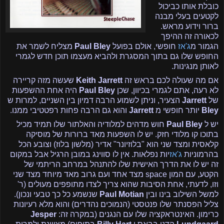
כובלת אותו כביכול
לקטעים בעלי מבנה
ברור וידוע מראש.
לכאורה זה ההיפך
הגמור מ
ג'אז
חופשי, אולם בפועל
Paul Bley
מצליח לשמר את
החופש שלו גם בתוך המסגרת ולהביא מעצמו תוכן חדש לגמרי
לאותן מנגינות.
אם מה שעולה לכם בראש זה
Keith Jarrett
שעשה מזה קריירה
לא רעה, אתם לגמרי בכיוון, שכן
Paul Bley
היה אחת ההשפעות
של
Jarrett
הצעיר, וניתן לשמוע הרבה דמיון בין השניים, למרות ש
Bley
יותר חופשי מ
Jarrett
והוא גם הרבה פחות רפטטיבי ממנו.
יש ל
Paul Bley
חוש מדהים למלודיה והאלתור שלו תמיד מכיל
בתוכו קו מלודי חזק. יש לו השפעות מאד ברורות של מוסיקה
קלאסית ומצד שני הוא "בלוזיונר" אדיר (מלשון בלוז) וצובע הכל
בהרמוניות
ג'אז
יות נפלאות. אין לו סווינג במובן הרגיל אבל במקום
זה יש לו את הדרך האישית שלו להתנהל במרחב הריתמי של
הקטע, עם המון
space
מצד אחד ועם גרוב מאד מיוחד מצד שני
וזו, לדעתי, אחת הסיבות שהוא צריך לצדו מתופפים מעולים (ר'
למשל השילוב בינו ובין
Paul Motian
שנשמע כל כך טבעי ונכון).
צליל הפסנתר שלו פנטסטי (הנמוכים נהדרים) והוא מלא רעיונות
כרימון. האינטראקציה שלו עם הנגנים (במקרה זה:
Jesper