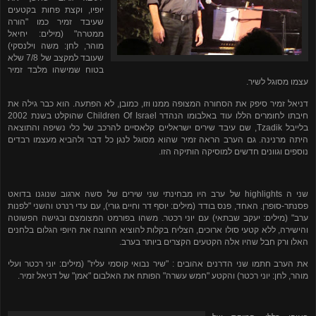
יופיו, וקצת פחות בקטעים
שעיבד זמיר כמו "הורה
ממטרה" (מילים: יחיאל
מוהר, לחן: משה וילנסקי)
שעובד למקצב של 7/8 שלא
בטוח שמישהו מלבד זמיר
עצמו מסוגל לשיר.
דניאל זמיר סיפק את הסחורה המצופה ממנו וזו, כמובן, לא הפתעה. הוא כבר גילה את
חיבתו לחומרים הללו עוד באלבומו הנהדר
Children Of Israel
שהוקלט בשנת 2002
בלייבל
Tzadik
, שם עיבד שירים ישראליים קלאסיים להרכב של כלי נשיפה והתוצאה
היתה מרנינה. גם הערב הראה זמיר שהוא מסוגל לנגן כל דבר ולהביא מעצמו רבדים
נוספים וגוונים חדשים למוסיקה הותיקה הזו.
שני ה
highlights
של ערב היו מבחינתי שני שירים של סשה ארגוב שנוגנו בדואט
פסנתר-סופרן. האחד, פנס בודד (מילים: יוסף דר וחיים גורי), עם עדי רנרט והשני "לפנות
ערב" (מילים: יעקב שבתאי) עם יוני רכטר. משהו בפורמט המצומצם ובגישה הפשוטה
והישירה, ללא קטעי סולו ארוכים, הצליח בקלות להוציא החוצה את היופי הגלום בלחנים
האלו ורק חבל שהיו אלה הקטעים הקצרים ביותר בערב.
את הערב חתמו שני הדרנים אהובים : "שיר נבואי קוסמי עליז" (מילים: יוני רכטר ועלי
מוהר, לחן: יוני רכטר) והקטע "חמש עשרה" הפותח את האלבום "אמן" של דניאל זמיר.