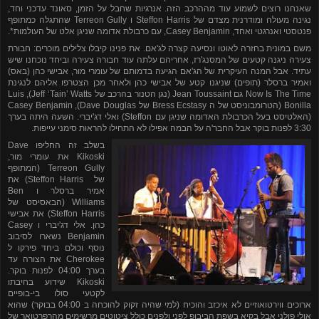
שאנחנו רוצים לשמוע עוד מההרכב הזה. אנרגיות שחבל על הזמן, סאונד עדכני וחד,
נגינה מעולה ומודרנית מצדם של
Steffon Harris
ו
Terreon Gully
שהתגלה כמתופף
פנטסטי ואנרגטי ואחד,
Casey Benjamin
, עם כרבולת אדומה שניגן אלט של העולמות*.
משם במונית בחזרה לאוטו ונסיעה קצרה לג'אם. את פנינו קיבלו צלילים מוכרים: חבורת
צעירה ניגנה קטעים של המסנג'רז, אחריהם עלתה עוד חבורה צעירה וביחד נוכחנו שיש
עתיד. אבל המנה העיקרית של הג'אם הגיעה בדמותם של עומרי מור, אבישי כהן (באס)
ואמיר ברסלר (תופים) שניגנו קטע של אבישי כהן ולאחר מכן הצטרפו אליהם לנגינת
Now Is The Time
גם
Jean Toussaint
(נגן הטנור בהרכב של
Jeff ‘Tain’ Watts
),
Luis
Bonilla
(הטרומבוניסט של ה
Bress Ecstasy
של
Dave Douglas
),
Casey Benjamin
(האלטיסט בעל הכרבולת האדומה שניגן עם
Steffon
) ואלי דג'יברי. השעה היתה בערך
3:30 לפנות בוקר אבל החבר'ה על הבמה אפילו לא התחילו להראות סימני עייפות.
בשלב זה החליפו
Dave
Kikoski
את עומרי מור,
Terreon Gully
(המתופף
של
Steffon Harris
) את
אמיר ברסלר ו
Ben
Williams
(הבאסיסט של
Steffon Harris
) את אבישי
כהן. אלי דג'יברי ו
Casey
Benjamin
נשארו לסיבוב
נוסף וכולם ביחד פירקו ל
Cherokee
את הצורה עד
בערך 04:00 לפנות בוקר.
Kikoski
שידוע בחיבתו
לקטעי סולו בי-בופיים
ארוכים ווירטואוזיים לא איכזב והוכיח (למי שהיה זקוק להוכחה ב 04:00 בבוקר) שהוא
אולי פולני אבל בקיא בשפת הביבופ לפני ולפנים כולל ציטוטים מרשימים מהרפרטואר של