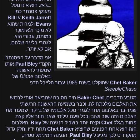
בג'אז. הוא אינו נופל
מענקי פסנתר כמו
Keith Jarrett
או
Bill
Evans
ולמרות שהוא
לא מוכָּר ולא מוכֵר
כמותם, עבורי הוא
לגמרי בליגה שלהם,
אם לא יותר.
אני מדבר על הפסנתרן
הקנדי
Paul Bley
אותו
שמעתי לראשונה
באלבום
Diane
של
Chet Baker
שהוקלט בשנת 1985 עבור הלייבל הדני
.
SteepleChase
מטבע הדברים,
Chet
Baker
היה הסיבה שהביאה אותי לרכוש
את האלבום מלכתחילה, וכבר בשמיעה הראשונה הרגשתי
שמדובר באלבום אחר לגמרי מכל אלבומיו של בייקר. שמעתי את
האלבום הזה שוב ושוב ובכל פעם גיליתי שאני חוזר אליו קצת
פחות בגלל
Chet
וקצת יותר בשביל הנגינה של
Bley
. האלבום
הזה הוא אחת הפנינים שהוציא
Chet Baker
תחת ידיו וחלק גדול
מהקרדיט לכך מגיע ל
Paul Bley
. הנגינה המינימליסטית,