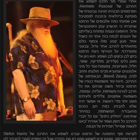
אחרי עומרי מור הלכנו לשמוע את
ההרכב של
Hermeto Pascoal
.
הפרסומים הבטיחו חגיגה צבעונית של
מוסיקה ברזילאית וכהכנה לפסטיבל
אכן שמעתי כמה אלבומים של הרמטו
שהוכיחו כי הכשרון ענק והפוטנציאל
גדול. ההופעה עצמה נפתחה בעלייתם
של הנגנים לבמה בזה אחר זה כשכל
אחד מנגן קטע סולו ובסוף כולם
מתאחדים להרכב אחד גדול, צבעוני
ומטורררף. על הטירוף ניצח הרמטו
בזקן לבן ובקוקו לבן ושופע. הוא ניגן על
מגוון כלים (קלידים, מלודיקה, שופר,
חליל, משרוקיות, צפצפות ועוד כל מיני
אלמנטים שהוציא מכיס חולצתו ותחב
לפיו).
Itiberê Zwarg
, הבאסיסט של
ההרכב, היווה עזר משמעותי כנגדו של
הרמטו וביחד משכו שניהם את כל
הרכב לנגינה משותפת, עליזה, עמוסה,
משופעת אפקטים צליליים ולעיתים
מעט יותר מדי רועשת. אי אפשר היה
שלא להבחין כמה הם נהנים
מהעבודה המשותפת, במיוחד
שהרמטו "החליק כיפים" עם כל חברי
ההרכב כל הזמן ושמר על אווירת "באנו
לעשות שמייח" תמידית על הבמה.
לקראת סוף ההופעה של הרמטו עברנו לשמוע את ההרכב של
Stefon Harris
הויבראפוניסט. אמנם זכינו לשמוע ממנו רק את ההדרן אבל זה הספיק לגמרי להבהיר לנו