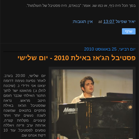
בסך הכל היה כיף, או כמו שג. אומר: "בנאדם, היה פסטיבל של העולמות".
יאיר שפיגל
13:07
at
אין תגובות:
שתף
יום רביעי, 25 באוגוסט 2010
פסטיבל הג'אז באילת 2010 - יום שלישי
יום שלישי, 20:00 בערב.
לאחר נסיעה נעימה דרומה
יצאנו אני וידידי נ. (שיכונה
להלן ג.) מהאוטו ישר לתוך
התנור האילתי שכבר חומם
היטב מראש. נראה
שפסטיבל הג'אז באילת
מתקיים בתנאים שמשנה
לשנה נעשים יותר ויותר
קיצוניים. מקלחת קצרה,
ארוחת ערב זריזה ויאללה
נוסעים לפסטיבל. עוד 10
דקות אנחנו שם.