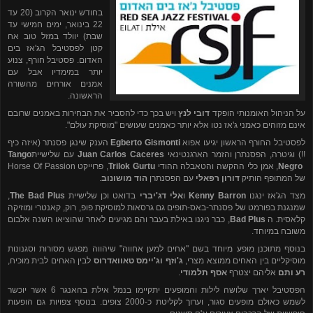
בחודש ינואר הקרוב (20 עד
22 בינואר, ימים חמישי עד
שבת) יוולד במזל טוב אח
קטן לפסטיבל הג'אז בים
האדום. פסטיבל חורף, צנוע
יותר במימדיו אבל עם
אמנים אורחים מהשורה
הראשונה.
על הניהול האומנותי הופקד
דובי לנץ
ויש בכך כדי להסביר את הבחירות באמנים שרובם
אינם מזוהים כאמני ג'אז נטו אלא יותר כאמנים שעושים "מוסיקת עולם".
לפסטיבל החורף הראשון יגיעו אפוא
Egberto Gismonti
הענק שינגן פסנתר (איזה כיף
!!) וגיטרה, הפסנתרן והזמר הארגנטינאי
Juan Carlos Caceres
עם שלישיית
Tango
Negro
, אמן כלי ההקשה והטאבלה ההודי
Trilok Gurtu
, פרוייקט
Horse Of Passion
של המתופף הותיק
דורון רפאלי
עם הפסנתרן
הוד מושונוב
.
מצד הג'אז ינגנו
Kenny Barron
ו
אלי דג'יברי
בדואט וכן שלישיית
The Bad Plus
,
שמנגנת בפורמט של פסנתר-באס-תופים גם גרסאות למוסיקת פופ, רוק, קאנטרי ומוזיקה
קלאסית.
ה
Bad Plus
, כבר ניגנו באילת בעבר והם מגיעים לאחר שהוציאו השנה אלבום
משובח במיוחד.
בנוסף מתוכנן מופע מיוחד בשם "אחים למען אחווה" שיהווה מפגש מסורות וסגנונות
מוסיקליים בין האחים ממוצא מצרי,
ג'וזף וג'יימס טאוואדרוס
לבין האחים לבית מוכיח,
רע ותם
אליהם יצטרף
אסף תלמודי
.
הפסטיבל יארך שלושה לילות והמופעים יתקיימו בנמל אילת בהאנגר 6 אשר יוכשר
לשמש כאולם מופעים סגור, וערוך לקליטת כ-
2000
צופים. בנוסף צפויות גם הופעות