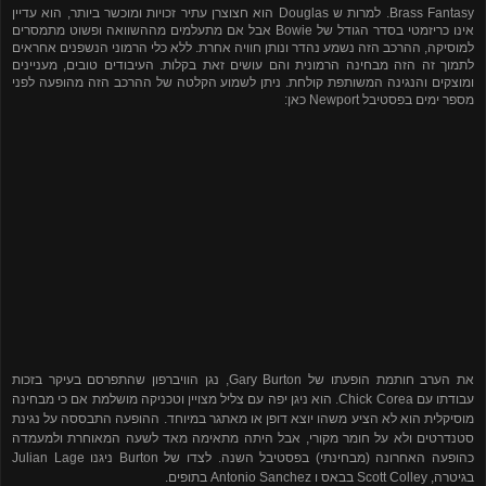
Brass Fantasy
. למרות ש
Douglas
הוא חצוצרן עתיר זכויות ומוכשר ביותר, הוא עדיין
אינו כריזמטי בסדר הגודל של
Bowie
אבל אם מתעלמים מההשוואה ופשוט מתמסרים
למוסיקה, ההרכב הזה נשמע נהדר ונותן חוויה אחרת. ללא כלי הרמוני הנשפנים אחראים
לתמוך זה הזה מבחינה הרמונית והם עושים זאת בקלות. העיבודים טובים, מעניינים
ומוצקים והנגינה המשותפת קולחת. ניתן לשמוע הקלטה של
ההרכב הזה מהופעה לפני
מספר ימים בפסטיבל
Newport
כאן:
את הערב חותמת הופעתו של
Gary Burton
, נגן הוויברפון שהתפרסם בעיקר בזכות
עבודתו עם
Chick Corea
. הוא ניגן יפה עם צליל מצויין וטכניקה מושלמת אם כי מבחינה
מוסיקלית הוא לא הציע משהו יוצא דופן או מאתגר במיוחד. ההופעה התבססה על נגינת
סטנדרטים ולא על חומר מקורי, אבל היתה מתאימה מאד לשעה המאוחרת ולמעמדה
כהופעה האחרונה (מבחינתי) בפסטיבל השנה. לצדו של Burton ניגנו Julian Lage
בגיטרה, Scott Colley בבאס ו Antonio Sanchez בתופים.