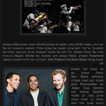
יום רביעי, השעה 20:00 בערב. הפעם אנו מגיעים לתחילת הערב וחונים בקלות ובקרבת
הפסטיבל. על סדר היום ארבע הופעות של אמנים מחו"ל. ההופעה הראשונה היא של
הטריו של
Danilo Perez
, ידיד ותיק של המנהל האומנותי אבישי כהן (עמו הקליט את
Panamonk
המצויין).
Perez
משמש היום כפסנתרן של
Wayne Shorter
ברביעייה
המונה גם את
Brian Blade
ואת
John Patitucci
. לעובדה זו עוד תהיה חשיבות בהמשך.
חכו.
על הבמה לצד
Danilo
Perez
מנגנים גם
הבאסיסט
Ben Street
(שהיה כאן בשנה שעברה
עם
Kurt Rozenwinkel
)
והמתופף
Adam Cruz
.
שלושתם מגישים ג'אז
מורכב מאד, רב שכבתי
שהולך בו זמנית בכמה
כיוונים שונים ומדי פעם