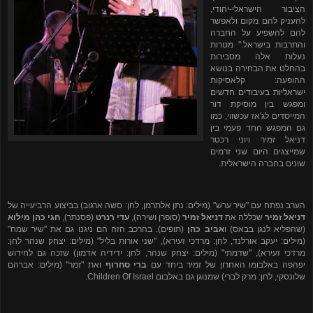
הציבור הישראלי-יהודי,
להעניק להם מקום ולאפשר
להם להשפיע על החברה
והתרבות בישראל
.
" מטרות
נעלות אלה מסבירות
בהחלט את הבחירה בנושא
ההופעה: קלאסיקות
ישראליות בעיבודים חדשים
ומפגש בין מוסיקת דור
המייסדים לג'אז עכשווי, כמו
גם המפגש החד פעמי בין
דניאל זמיר ויוני רכטר
שמייצגים היום שני זרמים
שונים בחברה הישראלית.
הערב נפתח עם "שיר ערש"
(מילים: נתן אלתרמן, לחן: סשה ארגוב)
בביצוע הרביעייה של
דניאל זמיר
שכללה את
דניאל זמיר
(סופרן ושירה),
עדי רנרט
(פסנתר),
חגי כהן מילוא
(שהפליא לנגן בבאס) ו
אביב כהן
(תופים). בהרכב הזה הם ניגנו גם את "שיר שמח"
(מילים: יעקב אורלנד, לחן: מרדכי זעירא), "שני אורות בליל" (מילים: יצחק שנהר לחן:
מרדכי זעירא), "שדמתי" (מילים: יצחק שנהר, לחן: ידידיה אדמון) שזכה גם לחידוש
יפהפה באלבומו האחרון של זמיר ביחד עם
ברי סחרוף
ואת "זמר" (מילים: אברהם
שלונסקי, לחן: מרק לברי) שמנוגן גם באלבום
Children Of Israel
.