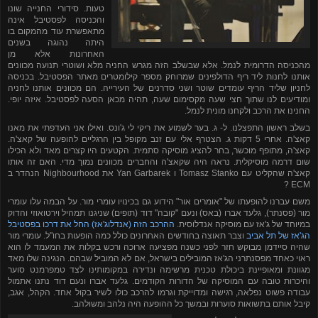
טעות. סידורי החנייה שונו
והכניסה לפסטיבל אינה
מתאפשרת עוד מהמקום בו
היתה נהוגה בשנים
האחרונות אלא מן
מהכניסה הדרומית לנמל. אלא שבשלב הזה מגרש החניה מלא ושוטרי תנועה מכוונים
אותנו לחנות ליד ריף הדולפינים שמרוחק מספר קילומטרים מאתר הפסטיבל. בכניסה
לחניון שליד הריף עומדים שוטר ושני סדרנים של העירייה. הם מכוונים אותנו לחניה
ומודיעים לנו שתוך חצי שעה מקסימום שעה, תהיה מכאן הסעה לפסטיבל. איזה יופי.
החנינו את הרכב ולקחנו מונית לנמל.
בשלב ראשון התפצלנו. ל- ג. בער לשמוע את ריקי לי ג'ונס. ואילו אני העדפתי את מאנו
קאצ'ה. אחרי 5 דקות ג. הצטרף אלי עם זנב מקופל בין הרגליים להופעה של קאצ'ה.
קאצ'ה, מתופף מוכשר, בחר להציג מוסיקה סתמית. הקטעים היו קצרים מאד ולא הכילו
שום דרמה מוסיקלית. נראה היה שקאצ'ה והחברים מכוונים נמוך מדי. האם זה אותו
קאצ'ה שהקליט עם
Tomasz Stanko
ו
Yan Garbarek
את
Nighbourhood
הנהדר ב
?
ECM
משם עברנו להופעתו של "אומרים אור" הידוע גם בכינויו עומרי מור. על הבמה עלו עומרי
מור (פסנתר), גלעד אברו (באס) ונעם "קובה" דוד (תופים) שניגנו תמהיל וירטואוזי והדוק
במיוחד של ג'אז עם מוסיקה אנדלוסית.
ההרכב הזה (אנדלוג'אז) החל את דרכו בפסטיבל
הג'אז של תל אביב
וצבר תאוצה בחודשים האחרונים כולל כמה הופעות בחו"ל. עומרי מור
שהיה סיידמן מבוקש חזר לפני כשנה מפציעה ארוכה ורכש בקלות את המעמד לו הוא
ראוי כאחד מפסנתרני הג'אז המובילים בישראל, אם לא המוביל שבהם. הנגינה שלו מאד
מגוונת ומאופיינת ביכולת טכנית מרשימה ונדירה במקומותינו לצד טמפרמנט סוער
והיכרות טובה עם המוסיקה של הדורות הקודמים. גלעד אברו ונעם דוד נתנו אתמול
עבודה פשוט נפלאה, רגישה ומדוייקת וגרמו להרכב כולו לשיר בקול אחד. הקהל, אגב,
קיבל אותם בתשואות סוערות ובמשך כל ההופעה היה נלהב ומשולהב.