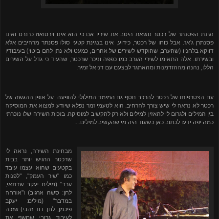
נגינת הפסנתר של רכטר נושאת היטב את שיריו אם כי הוא אינו וירטואוז כרנרט ואינו
פסנתרן ג'אז. אבל כוחו של רכטר, כידוע, אינו בנגינת קטעי סולו פסנתר מרהיבים אלא
דווקא בלחניו (שהערב, שהוקדש לשירים של אחרים, כמעט ולא נתן להם ביטוי) בעיבודיו
ובשירתו. אלה התאימו לשירי הערב כמו כפפה וניכר שרכטר, שהעיד כי גדל על השירים
הללו, נהנה מההזדמנות ומהאתגר לבצעם עם דניאל זמיר.
עם הצטרפותו של רכטר להרכב נוסף גם המימד המילולי להופעה. על אופן ההגשה של
רכטר לא נראה לי שיש צורך להרחיב. הוא לטעמי זמר נפלא שיודע למצוא את המוסיקה
בין המילים ולגרום לי להאזין למילים ולא רק להקשיב למוסיקה. בזכות השירה שלו נזכרתי
כמה יפה ידעו לכתוב כאן כשעוד היה מי שהקשיב למילים....
מבחינת השירה, נראה לי
שרכטר הרגיש יותר בבית
בקטעים שהוא עצמו עיבד
כמו "שיר העמק", "לפנות
ערב" (מילים יעקב שבתאי,
לחן: סשה ארגוב) ו"אורחה
במדבר" (מילים: יעקב
פיכמן, לחן: דוד זהבי) שזכה
לעיבוד גרובי שחשף את