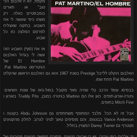
מקפת, לא ה"אלבום הכי
טוב" או תארים
בומבסטיים כאלה. רק
משהו כיפי שעשה לי את
השבוע. בתקוה שאצליח
לפרסם המלצה כזו כל
שבוע.
אז את (סוף) השבוע הזה
עשה לי בגדול האלבום
El Hombre
של
הגיטריסט
Pat Martino
.
האלבום הוקלט ללייבל
Prestige
בשנת 1967 והוא גם האלבום הראשון שהקליט
Pat Martino
תחת שמו.
בבסיסו עומד הרכב כֶּלי שהיה מאד מקובל בסול-ג'אז של שנות השישים:
גיטרה-אורגן-תופים. כאן אלו הם
Martino
בגיטרה כמובן,
Truddy Pits
באורגן ו
Mitch Fine
בתופים.
אבל זה לא הכל. מלבד המתופף משתתפים גם
Abdu Johnson
בקונגה ו
Vance Anderson
בבונגוס, והם מוסיפים טאצ' לטיני לגרוב. לחלק מהקטעים
מצטרף גם
Danny Turner
המצויין בחליל.
זה אלבום כיפי וגרובי, יש בו שבעה קטעים, מתוכם חמישה קטעים מקוריים של