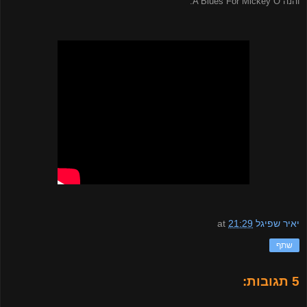
והנה
A Blues For Mickey O
:
יאיר שפיגל
21:29
at
שתף
5 תגובות: