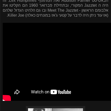
הבאסיסט
Addison Farmer
ואת המתופף
Lex Humphries
. זה
היה ה
Jazztet
המקורי, ובתחילת פברואר 1960 הם הקליטו את
אלבומם הראשון -
Meet The Jazztet
ובו גם הלהיט הגדול שלהם
(אז עוד ניתן היה לדבר על קטעי ג'אז במונחים כאלה)
Killer Joe
.