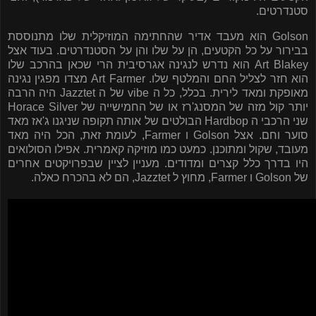
סטנדרטים.
Golson
הוא מעבד אדיר שהחתימה המוזיקלית שלו מתנוססת
בבירור על כל הקטעים, הן על שלו והן על הסטנדרטים. בעוד אצל
Art Blakey
הוא נדרש לנגינה אגרסיבית הרי שכאן בהרכב שלו
הוא חזר לצליל החם והמלטף שלו.
Art Farmer
מצדו מפגין נגינה
מאופקת ומאד לירית. בכלל, כל ה
vibe
של ה
Jazztet
היה הרבה
יותר קול מזה של המסנג'רז או של החמישייה של
Horace Silver
שני הרכבי ה
Hardbop
הבולטים של אותה תקופה שניגנו ג'אז מאד
סוער וחם. אצל
Golson
ו
Farmer
, לעומת זאת, הכל היה מאד
מעובד, שקול ומתוכנן. כמעט כמו מוזיקה קאמרית. אפילו הסולואים
היו בדרך כלל קצרים ומדודים. מעניין לציין שבפרויקטים אחרים
של
Golson
ו
Farmer
, מחוץ ל
Jazztet
, הם לא בהכרח כאלה.