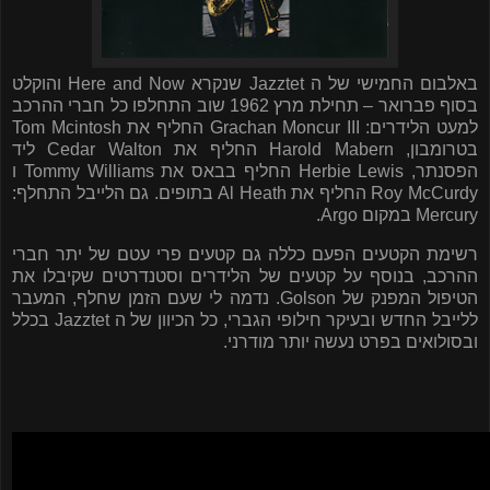
באלבום החמישי של ה
Jazztet
שנקרא
Here and Now
והוקלט
בסוף פברואר – תחילת מרץ 1962 שוב התחלפו כל חברי ההרכב
למעט הלידרים:
Grachan Moncur III
החליף את
Tom Mcintosh
בטרומבון,
Harold Mabern
החליף את
Cedar Walton
ליד
הפסנתר,
Herbie Lewis
החליף בבאס את
Tommy Williams
ו
Roy McCurdy
החליף את
Al Heath
בתופים. גם הלייבל התחלף:
Mercury
במקום
Argo
.
רשימת הקטעים הפעם כללה גם קטעים פרי עטם של יתר חברי
ההרכב, בנוסף על קטעים של הלידרים וסטנדרטים שקיבלו את
הטיפול המפנק של
Golson
. נדמה לי שעם הזמן שחלף, המעבר
ללייבל החדש ובעיקר חילופי הגברי, כל הכיוון של ה
Jazztet
בכלל
ובסולואים בפרט נעשה יותר מודרני.