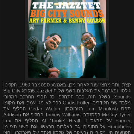
קצת יותר מחצי שנה לאחר מכן, באמצע ספטמבר 1960, הקליטו
גולסון ופארמר את האלבום השני של ה
Jazztet
שנקרא
Big City
Sounds
. בשלב הזה, כבר התחלפו כל חברי ההרכב המקורי
מלבד שני הלידרים:
Curtis Fuller
כבר לא ניגן עמם ואת מקומו
תפס
Tom Mcintosh
בטרומבון,
Cedar Walton
החליף את
McCoy Tyner
בפסנתר,
Tommy Williams
החליף את
Addison
Farmer
על הבאס ו
Al ‘Tootie’ Heath
החליף את
Lex
Humphries
על התופים. גם באלבום הראשון וגם בשני חצי מן
הקטעים היו מקוריים (בעיקר של גולסון ואחד של פארמר), וחצי