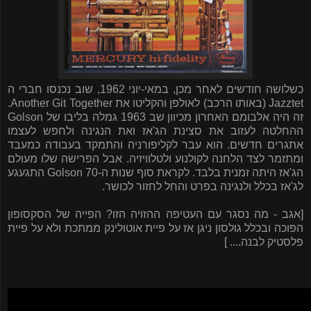
כשלושה חודשים לאחר מכן, במאי-יוני 1962, שוב נכנסו חברי ה
Jazztet
(באותו הרכב) לאולפן והקליטו את
Another Git Together
.
זה היה אלבומם האחרון מכיוון שב 1963
גמלה בליבו של
Golson
ההחלטה לעזוב את סצינת הג'אז ואת הנגינה ולחפש לעצמו
אתגרים חדשים. הוא עבר לקליפורניה והתמקד בעבודה כמעבד
ומתזמר לצד הלחנה לקולנוע ולטלוויזיה. אבל הפרישה שלו מעולם
הג'אז היתה זמנית בלבד. לקראת סוף שנות ה-70
Golson
התגעגע
לג'אז בכלל ולנגינה בפרט והחל לחזור לכושר.
[אגב - מה נסגר עם העטיפה ההזויה הזו? הפייה של הסקסופון
הפוכה ובכלל גולסון ניגן אז על פיית אוטולינק ממתכת ולא על פיית
פלסטיק לבנה.... ]