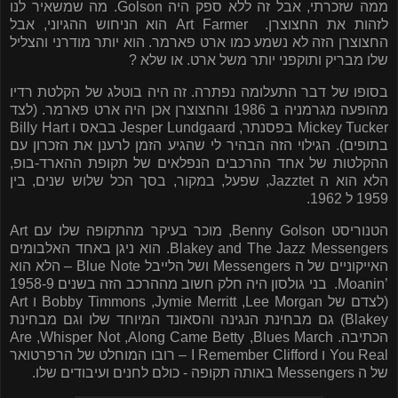
ממה שזכרתי, אבל זה ללא ספק היה
Golson
. מה שמשאיר לנו
לזהות את החצוצרן.
Art Farmer
הוא הניחוש ההגיוני, אבל
החצוצרן הזה לא נשמע כמו ארט פארמר. הוא יותר מודרני והצליל
שלו מבריק ותוקפני יותר משל ארט. או שלא ?
בסופו של דבר התעלומה נפתרה. זה היה בוטלג של הקלטת רדיו
מהופעה מגרמניה ב 1986 והחצוצרן אכן היה ארט פארמר. (לצד
Mickey Tucker
בפסנתר,
Jesper Lundgaard
בבאס ו
Billy Hart
בתופים). הגילוי הזה הבהיר לי שהגיע הזמן לרענן את הזכרון עם
ההקלטות של אחד ההרכבים הנפלאים של תקופת ההארד-בופ,
הלא הוא ה
Jazztet
, שפעל, במקור, בסך הכל שלוש שנים, בין
1959 ל 1962.
הטנוריסט
Benny Golson
, מוכר בעיקר מהתקופה שלו עם
Art
Blakey and The Jazz Messengers
. הוא ניגן באחד האלבומים
האייקוניים של ה
Messengers
ושל הלייבל
Blue Note
– הלא הוא
Moanin’
.
בני גולסון היה חלק חשוב מההרכב הזה בשנים 1958-9
(לצדם של
Lee Morgan
,
Jymie Merritt
,
Bobby Timmons
ו
Art
Blakey
) גם מבחינת הנגינה והסאונד המיוחד שלו וגם מבחינת
הכתיבה.
Blues March
,
Along Came Betty
,
Whisper Not
,
Are
You Real
ו
I Remember Clifford
– רובו המוחלט של הרפרטואר
של ה
Messengers
באותה תקופה - כולם לחנים ועיבודים שלו.