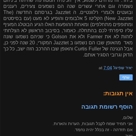
ביחד. זה מדהים לשמוע, איך הכימיה המטורפת שהיתה ביניהם
נשמרה וגם אחרי עשרים שנה הם נשמעים צעירים, רעננים
ובועטים ולגמרי רלוונטיים. ה
Jazztet
בגרסתם החדשה (
The
New Jazztet
) הקליטו 5 אלבומים והופיע לא מעט (עם בסיסטים
ומתופפים מתחלפים) ומאחת ההופעות האלו הגיע הבוטלג המעיף
עליו סיפרתי לכם בהתחלה. כאמור, בסיבוב הראשון לא הצלחתי
לזהות לא את Farmer ולא את Golson כי שניהם נשמעו שונה
מאד מהאופן שבו הם נשמעו ב Jazztet המקורי, 20 שנה לפני כן,
אבל הנגינה של Curtis Fuller והאופן שבו ההרכב הזה ישב, כל כך
הדוק וגרובי הסגיר אותם.
יאיר שפיגל
7:04
at
שתף
אין תגובות:
הוסף רשומת תגובה
שלום,
אני תמיד שמח לקבל תגובות, הערות והארות.
אם תזדהה - זה בכלל יהיה נחמד.
יאיר.