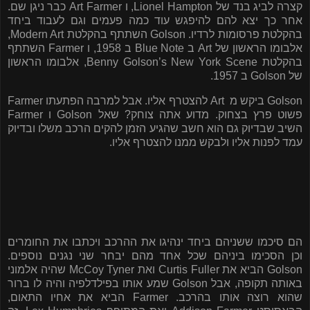
קצרה לביג בנד של
Lionel Hampton
, ו
Art Farmer
כבר ניגן שם.
אחר כך יצא להם להיפגש עוד כמה פעמים וגם לעבוד ביחד
בהקלטת פרסומות לרדיו.
Golson
השתתף בהקלטת
Modern Art
,
אלבומו הראשון של
Art
ב
Blue Note
ב 1958, ו
Farmer
השתתף
בהקלטת
Benny Golson’s New York Scene
, אלבומו הראשון
של
Golson
ב 1957.
Golson
ביקש מ
Art
להצטרף אליו. אבל למרבה הפתעתו
Farmer
פשוט פרץ בצחוק. מדוע אתה צוחק? שאל
Golson
ו
Farmer
השיב שבדיוק גם הוא חשב שהגיע הזמן להקים הרכב משלו ובדיוק
עמד לפנות אליו ולבקש ממנו להצטרף אליו.
הם סיכמו ששניהם ביחד ינהיגו את ההרכב ויכתבו את החומרים
וכן הסכימו ביניהם שכל אחד מהם יבחר שני נגנים נוספים.
Golson
הביא את
Curtis Fuller
ואת
McCoy Tyner
שהיה אלמוני
באותה תקופה, אבל
Golson
שמע אותו בפילדלפיה והיה לו ברור
שהוא רוצה אותו בהרכב.
Farmer
הביא את אחיו התאום,