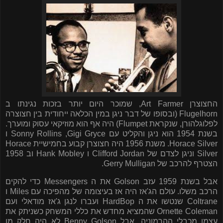
החצוצרן
Art Farmer
, שמוכר היום יותר בזכות נגינתו ב
Flugelhorn
(ובסופו של דבר ניגן במין הכלאה ייחודית בין חצוצרה
לפלוגלהורן, שנקראת
Flumpet
) היה אף הוא מוזיקאי עסוק ומוערך.
בשנת 1954 הוא ניגן והקליט עם
Gigi Gryce
,
Sonny Rollins
ו
Horace Silver
. משנת 1956 היה חצוצרן קבוע בחמישיית
Horace
Silver
וניגן לצדם של
Clifford Jordan
ו
Hank Mobley
וב 1958
הצטרף להרכב של
Gerry Mulligan
.
אבל בשנת 1959 עזב
Golson
את ה
Messengers
כדי להקים
הרכב משלו. עולם הג'אז היה אז בעיצומה של מהפיכה עם
Miles
ו
Coltrane
שנטשו את ה
HardBop
ועברו לנגן ג'אז מודאלי ועם
Ornette Coleman
שהמציא מחדש את כללי המשחק כשניתק את
עצמו מכבלי ההרמוניה. אבל
Benny Golson
לא היה חלק מן