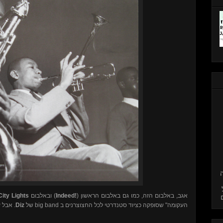
City Lights
) ובאלבום
Indeed!
אגב, באלבום הזה, כמו גם באלבום הראשון (
אבל ע.
Diz
של
big band
העקומה" שסופקה כציוד סטנדרטי לכל החצוצרנים ב