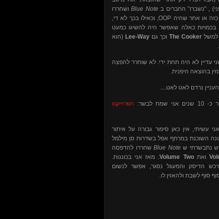
ושחררו
Blue Note
ני) , "נשברו" החברים ב
, וכאילו בכך לא די,
OOP
כזה או אחר שהיה
 בכמויות כאלה שאפשר היה להשיגו כמעט
(הוא
Lee-Way
וכך גם
The Cooker
ך למשל
 עדיין לא היה תחת ידי. לא שוחרר להפצה
מין בהוצאה היפנית
ם, והעניין נרדם לאט לאט
י שמח לבשר
הפרוייקט
ני
עשיתי, אין כאן סיפור גבורה על איתור
נה השוכנת במרתף אפל בשדרות סן מילמל
שחררו להדפסה
Blue Note
ודש נתבשרתי ש
. מאז אני בכוננות.
Volume Two
ואת
Vo
כש הדיסק והמעגל נסגר, אפשר לנשום
סוף סוף לשבת ולהאזין לו