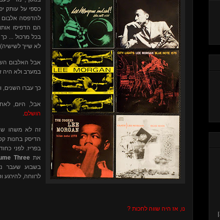
כספי על עותק יפ
להדפסה אלבום 
הם הדפיסו אותו
בכל מרכול ... כ
לא שייך לשישיה).
אבל האלבום השני
במערב ולא היה ז.
כך עברו השני....
אבל, היום, לאחר כ- 10 שנים אנ:
.
הושלם
זה לא משהו ש
א
הדיסק בחנות קט
בפריז. לפני כח
lume Three
את
בשבוע שעבר נר
לרווחה, להירגע ו.
נו, אז היה שווה לחכות ?