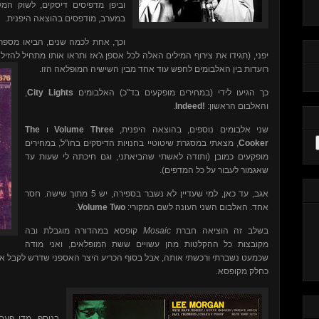
וביפן מדפיסים דיסקים, לשוק המ
במערב, מודפסים בהוצאה היפנית.
וכך, אחת לכמה שנים, הביאו מספר 
יפני, (תגידו את צירוף המילים האלה לכל אספן ג'אז ותראו אותו מתחיל להזיל ר
רועדות בין האלבומים לחפש עוד אחד מבין השישיה המופלאה הזו.
,
City Lights
לבומים
כך הגיעו לידי (במחירים מופקעים בד"כ) הא
.
Indeed!
והאלבום הראשון:
The
ו
Volume Three
שני אלבומים נוספים, בהוצאה היפנית,
, מצאתי במסגרת שיטוטיי בחנויות הדיסקים בחו"ל, במחירים
Cooker
מופקעים כמובן (ותודה לאשתי שהביאתני, וגם חיכתה לי שעות עד
שאגמור לעבור על כל המדפים).
אגב, עד כאן, למי שעדיין לא נשבר בספירה, יש 5 מתוך שישה. חסר
.
Volume Two
אחד. האלבום השני העונה לשם המקורי:
קופסא במהדורה מוגבלת ובה
Mosaic
בשלב זה הוציאה חברת
מקובצות כל ההקלטות מהן עשויים ששת המופלאים, ואני מודה
שכמעט נשברתי ורכשתי אותה, אבל בסוף הכריע היצר האספני שדרש לקבל א
כחלק מקופסא.
בנוסף, מדי פעם