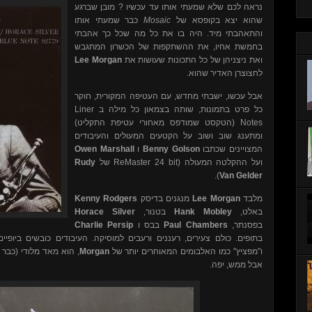
נראה לכם שלא שמעתי אותו עד עכשיו ? מובן שברגע
כבר שמעתי אותו
Mosaic
שהוא יצא בקופסא של
והתאהבתי מיד. היה בו את כל מה שכל כך אהבתי
בחמשת אחיו, את ההשתקפות של הכשרון המתגבש
Lee Morgan
ואת ניצניהן של כל התכונות שעושות את
לחצוצרן האדיר שהוא.
אבל עכשו, ישבתי מחדש, עם העטיפה המקורית, חוקר
Liner
כל פרט בתמונות, שותה בצמאון כל מילה ב
(הטקסט שמודפס מאחורי עטיפת התקליט)
Notes
ומתענג שוב ושוב על הקטעים המעולים והעיבודים
Owen Marshall
ו
Benny Golson
המצויינים שכתבו
Rudy
של
ReMaster 24 bit
ועל ההקלטה המעולה (
).
Van Gelder
Kenny Rodgers
מנגנים בדיסק
Lee Morgan
מלבד
Horace Silver
בטנור,
Hank Mobley
באלט,
Charlie Persip
בבס ו
Paul Chambers
בפסנתר,
בתופים. כולם צעירים, רעננים ורעבים למוסיקה. העיבודים כובשים ביופ
הוא מאד מלודי (כבר א
Morgan
ו"מפציץ" כמו האלבומים המאוחרים יותר של
אבל ממש, יפה.