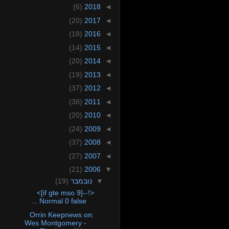
(6)
2018
◄
(20)
2017
◄
(18)
2016
◄
(14)
2015
◄
(20)
2014
◄
(19)
2013
◄
(37)
2012
◄
(38)
2011
◄
(20)
2010
◄
(24)
2009
◄
(37)
2008
◄
(27)
2007
◄
(21)
2006
▼
(19)
נובמבר
▼
<!--[if gte mso 9]>
Normal 0 false ...
Orrin Keepnews on:
Wes Montgomery -