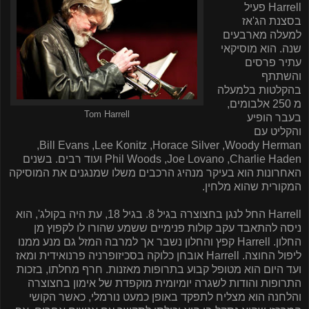
Harrell
פעיל
בסצנת הג'אז
למעלה מארבעים
שנה. הוא מוסיקאי
עתיר פרסים
והשתתף
בהקלטות בלמעלה
מ 250 אלבומים,
Tom Harrell
בעבר הופיע
והקליט עם
,
Bill Evans
,
Lee Konitz
,
Horace Silver
,
Woody Herman
Charlie Haden
,
Joe Lovano
,
Phil Woods
ועוד רבים. בשנים
האחרונות הוא בעיקר מנהיג הרכבים משלו שמנגנים את המוסיקה
המקורית שהוא מלחין.
Harrell
החל לנגן בחצוצרה בגיל 8. בגיל 18, עת היה בקולג', הוא
ניסה להתאבד עקב קולות פנימיים ששמע שהורו לו לקפוץ מן
החלון.
Harrell
קפץ והחלון נשבר אך למרבה המזל גם מנע ממנו
ליפול החוצה.
Harrell
אובחן כלוקה בסכיזופרניה פרנואידית ומאז
ועד היום הוא מטופל קבוע בתרופות מאזנות. חרף מחלתו, בזכות
התרופות והודות לשגרה יומיומית מוקפדת של אימון בחצוצרה
והלחנה הוא מצליח לתפקד באופן כמעט נורמלי, כאשר הקושי