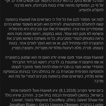
המרכזי שהוא נתקל בו הוא יכולתו לתקשר עם אנשים אחרים. אף
על פי כן, המוסיקה מהווה שדה בטוח מבחינתו, והוא מרבה
להקליט ולהופיע.
למה אני מספר לכם את כל זה? כי כשרואים את
Harrell
בהופעה
קשה להתעלם מהתנהגותו. לעיתים הוא חובש משקפי שמש כהים
שמסתירים את עיניו. התקשורת שלו עם סביבתו היא מינימלית
וכשהוא לא מנגן הוא עומד, נטוע במקומו, ראשו מוטה מטה והוא
נראה כמנותק לגמרי מסביבתו. כל זה משתנה כשהוא מקרב את
החצוצרה לפיו ומתחיל לנגן. או אז הוא הופך לאדם אחר. בטוח
בעצמו, פורח, מלא רעיונות ומלודיות מקוריות, וחצוצרן מצויין.
Harrell
עצמו אמר פעם שאינו יודע האם זה הוא שמנגן בחצוצרה
או שזו החצוצרה שמנגנת בו. לדבריו, דווקא הבידוד החברתי
התמידי שהוא מצוי בו מכריח אותו להיות מאד מחובר לעצמו
ולמוסיקה הפנימית שבוערת בו. זה בהחלט ניכר בנגינתו ובמוסיקה
שהוא מלחין. כשרואים אותו בהופעה מבינים לגמרי על מה הוא
מדבר.
ביום שישי הקרוב (8.1.2016) יגיע
Tom Harrell
להופעה אחת
בישראל, במשכן לאומנויות הבמה בתל-אביב. ההרכב שיגיע כולל
את
Jaleel Shaw
באלט,
Waynne Escoffery
בטנור,
Lionel
Lueke
בגיטרה,
Ugonna Okegwo
בבאס, ו
Jonathan Blake