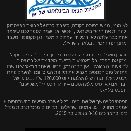
לא מזמן, ממש בפוסט הקודם, סיפרתי לכם על קבוצת הפייסבוק
"להחיות את הג'אז בישראל", ועכשיו אני שמח לספר לכם שיוזמה
אחת כבר עלתה לאויר על ידי עמיקם קימלמן, נגן סקסופון, מעבד
ומחנך עתיר זכויות בג'אז הישראלי.
הרעיון הוא להרים פסטיבל בעזרת "מימון המונים", קרי – הקהל
יממן את הפסטיבל באמצעות רכישה מוקדמת של כרטיסים
להופעות. ה
catch
– אין הרבה זמן, מכיוון שאתר
HeadStart
שבו
מתנהל גיוס הכספים מגביל את תקופת הגיוס, ונכון להערב נותרו
מעט למעלה מחודש להשלמת גיוס 120,000 ש"ח. בסופו של
דבר, אם לא יגויס מלא הסכום – יוחזר הכסף ל"משקיעים"
והפסטיבל ייגנז.
הפסטיבל יימשך שלושה ימים ויכלול עשרה מופעים בהשתתפות 8
אמנים מחו"ל ו- 35 אמנים ישראלים ויתקיים ב"מרכז תרבות מנדל"
ביפו בתאריכים 8-10 באוקטובר 2015.