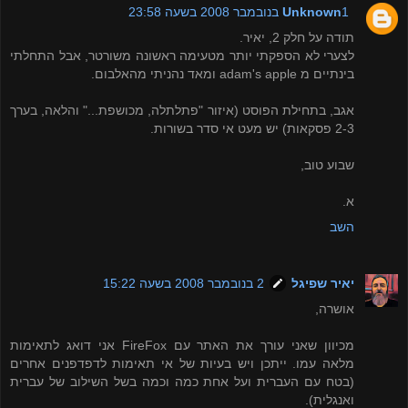
1 בנובמבר 2008 בשעה 23:58
Unknown
תודה על חלק 2, יאיר.
לצערי לא הספקתי יותר מטעימה ראשונה משורטר, אבל התחלתי
בינתיים מ adam's apple ומאד נהניתי מהאלבום.
אגב, בתחילת הפוסט (איזור "פתלתלה, מכושפת..." והלאה, בערך
2-3 פסקאות) יש מעט אי סדר בשורות.
שבוע טוב,
א.
השב
יאיר שפיגל
2 בנובמבר 2008 בשעה 15:22
אושרה,
מכיוון שאני עורך את האתר עם FireFox אני דואג לתאימות
מלאה עמו. ייתכן ויש בעיות של אי תאימות לדפדפנים אחרים
(בטח עם העברית ועל אחת כמה וכמה בשל השילוב של עברית
ואנגלית).