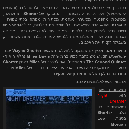
כל נסיון מצדי לקטלג את המוסיקה הזו נועד לכישלון ולתסכול רב (והאמינו
לי שניסיתי), ולכן נקראה לה מעתה – "המוסיקה של
Shorter
". פתלתלה,
מכושפת, מהפנטת, מסעירה, מנחמת, מסתורית, מפתה, בלתי צפויה –
you name it
– הכל נמצא שם. ובל נשכח את הבלדות, כי ל
Shorter
יש
כשרון נדיר להלחין ולנגן בלדות שכמותן עוד לא נשמעו (בחיי, אני לא
מגזים) ובכל אחד מהאלבומים הללו יש לפחות בלדה אחת ששווה רק
בשבילה לקנות את האלבום.
בהערת אגב, אציין גם שבמקביל להקלטות שעשה
Wayne Shorter
עבור
BlueNote
הוא שימש כחבר קבוע בחמישיית
Miles Davis
(הלא היא ה-
The Second Quintet
המהוללת), וגם להרכב של
Miles
הלחין
Shorter
קטעים רבים והקליט לא מעט – אבל על פעילותו בהרכב של
Miles
אכתוב
בהרחבה בחלק השלישי והאחרון של הסקירה.
אז בואו ניגש לאלבומים עצמם:
האלבום הראשון
הוא
Night
Dreamer
ומשתתפים בו,
מלבד
Shorter
בטנור,
Lee
Morgan