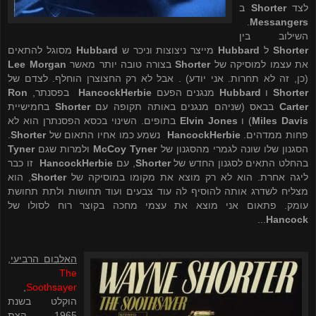
לצד
Shorter
ב
.
Messangers
השילוב בין
Shorter
ל
Hubbard
מייצר ניצוצות וניכר ש
Hubbard
מסוגל להתאים
את עצמו למוסיקה של
Shorter
בצורה טובה יותר מאשר
Lee Morgan
(כן, זה לא תחרות. אני יודע) . אבל לא רק החצוצרן הוחלף. לצדם של
Shorter
ו
Hubbard
מנגנים הפעם
Herbie
Hancock
בפסנתר,
Ron
Carter
בבאס (שניהם מנגנים באותה תקופה עם
Shorter
בחמישיית
Miles Davis
) ו
Elvin Jones
בתופים. השינוי בכסא הפסנתרן הוא לא
פחות ממדהים.
Herbie
Hancock
נשמע כמו אחיו התאום של
Shorter
.
הסגנון שלו שונה לגמרי מהסגנון של
McCoy Tyner
ולמרות שגם
Tyner
בהחלט התאים לסגנון החדש של
Shorter
, עם
Herbie
Hancock
זו כבר
ליגה אחרת. הוא לא רק מוצא את מקומו במוסיקה של
Shorter
, הוא
מצליח לשדרג אותה להוסיף לה עוד צבעים ועוד תחושות ולתת תחושת
עומק. פתאום אני מוצא את עצמי מחכה בקוצר רוח לסולו של
...
Hancock
האלבום הרביעי
,
The
,
Soothsayer
הוקלט בשנת
1965, קצת