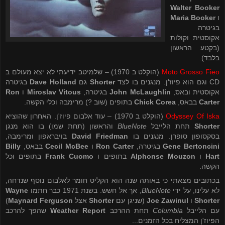
Walter Booker
ו
Maria Booker
בגיטרה
אקוסטית וקולות
(בקטע הראשון
בלבד).
Moto Grosso Fieo
(הוקלט ב 1970) – שלמיטב ידיעתי לא יצא מעולם ב
CD
וגם הוא פיוז'ן. מנגנים בו לצד
Shorter
גם
Dave Holland
בגיטרה
אקוסטית ובאס,
John McLaughlin
בגיטרה,
Miroslav Vitous
ו
Ron
Carter
בבאס,
Chick Corea
בתופים (שוב ?) מרימבה וכלי הקשה.
Odyssey Of Iska
(הוקלט ב 1970) – עוד אלבום פיוז'ן. האחרון שהוציא
Shorter
תחת הלייבל
BlueNote
והראשון (תחת שמו) בו הוא מנגן
בסקסופון סופרן. מנגנים בו
David Friedman
בויבראפון ומרימבה,
Gene Bertoncini
בגיטרה,
Ron Carter
ו
Cecil McBee
בבאס,
Billy
Hart
ו
Alphonse Mouzon
בתופים ו
Frank Cuomo
בתופים וכל
הקשה.
בכתובים מצאתי כי באותה שנה הוא הקליט חומר לאלבום נוסף שנדחה,
לא עלינו, על ידי
BlueNote
, אך אל חשש. בשנת 1971 כבר חתמו
Wayne
Shorter
ו
Joe Zawinul
(שניגן עם
Shorter
אצל
Maynard Ferguson
)
עם הלייבל
Columbia
תחת ההרכב
Weather Report
שהפך להרכב
הפיוז'ן המצליח בכל הזמנים...