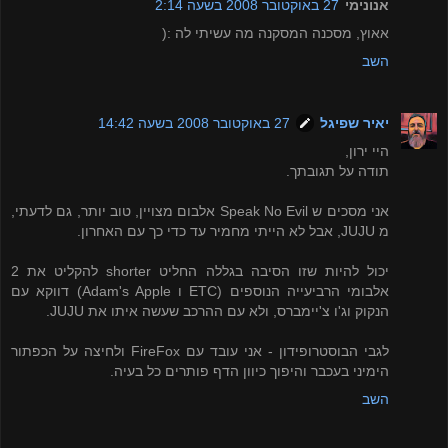
אנונימי
27 באוקטובר 2008 בשעה 2:14
אאוץ, מסכנה המסקנה מה עשיתי לה :(
השב
יאיר שפיגל
27 באוקטובר 2008 בשעה 14:42
היי ירון,
תודה על תגובתך.
אני מסכים ש Speak No Evil אלבום מצויין, טוב יותר, גם לדעתי,
מ JUJU, אבל לא הייתי מחמיר עד כדי כך עם האחרון.
יכול להיות שזו הסיבה בגללה החליט shorter להקליט את 2
אלבומי הרביעייה הנוספים (ETC ו Adam's Apple) דווקא עם
הנקוק וג'ו צ'יימברס, ולא עם ההרכב שעשה איתו את JUJU.
לגבי הבוסטרופידון - אני עובד עם FireFox ולחיצה על הכפתור
הימיני בעכבר והיפוך כיוון הדף פותרים כל בעיה.
השב