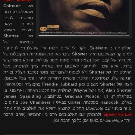
של
Coltrane
שהוקלט רק כמה
חודשים לפניו.
למרות שאני
מעריץ מושבע
של
Shorter
ובמיוחד של
הקלטותיו ב
BlueNote
, לקח לי שנים רבות עד שהצלחתי להתחבר
למוסיקה שבאלבום הזה.
Shorter
שובר כאן את המסגרות המקובלות של
מלודיה ושל קצב והכל נשמע מאד פתוח וחסר גבולות. זה לא אומר שיש
ברדק, אלא שכדי להתחבר לאלבום הזה באמת צריך להתנתק מכל
ההיסטוריה של
Shorter
ולא לצפות לשום דבר מוכר (מלבד הצליל וצורת
הנגינה שלו, שמזדככת והולכת ונעשית ייחודית יותר ויותר בכל אלבום).
לצדו של
Shorter
מנגנים כאן
Freddie Hubbard
בחצוצרה ופלוגלהורן,
Alan Shorter
(אחיו של
Wayne
) שהלחין את הקטע האחרון ואף מנגן בו
בפלוגלהורן,
Grachan Moncur III
בטרומבון,
James Spaulding
באלט,
Hancock
בפסנתר,
Carter
בבאס ו
Joe Chambers
בתופים.
מוזר בעיניי שב
BlueNote
החליטו להוציא דווקא את האלבום הזה אחרי
Speak No Evil
ולהמתין עם האלבומים הרביעי והחמישי (שהם הרבה
יותר
BlueNote
-ים באופיים) כל כך הרבה זמן.