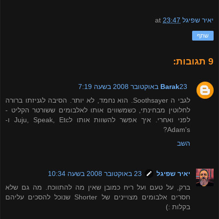
יאיר שפיגל
23:47
at
שתף
9 תגובות:
23 באוקטובר 2008 בשעה 7:19
Barak
לגבי ה Soothsayer. הוא נחמד, לא יותר. הסיבה לגניזתו ברורה
לחלוטין מבחינתי, כשמשווים אותו לאלבומים ששורטר הקליט -
לפני ואחרי. איך אפשר להשוות אותו לJuju, Speak, Etc ו-
Adam's?
השב
יאיר שפיגל
23 באוקטובר 2008 בשעה 10:34
ברק, על טעם ועל ריח כמובן שאין מה להתווכח. מה גם שלא
חסרים אלבומים מצויינים של Shorter שנוכל להסכים עליהם
בקלות :)