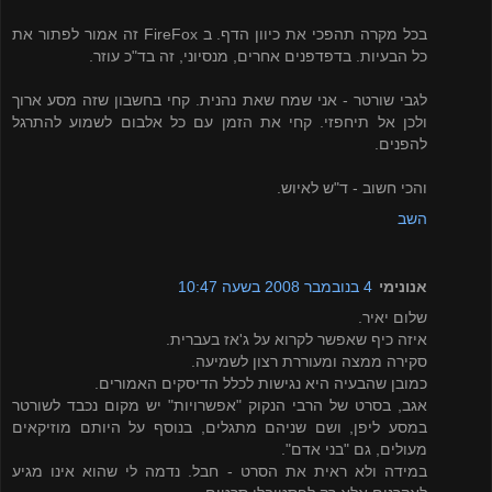
בכל מקרה תהפכי את כיוון הדף. ב FireFox זה אמור לפתור את
כל הבעיות. בדפדפנים אחרים, מנסיוני, זה בד"כ עוזר.
לגבי שורטר - אני שמח שאת נהנית. קחי בחשבון שזה מסע ארוך
ולכן אל תיחפזי. קחי את הזמן עם כל אלבום לשמוע להתרגל
להפנים.
והכי חשוב - ד"ש לאיוש.
השב
אנונימי
4 בנובמבר 2008 בשעה 10:47
שלום יאיר.
איזה כיף שאפשר לקרוא על ג'אז בעברית.
סקירה ממצה ומעוררת רצון לשמיעה.
כמובן שהבעיה היא נגישות לכלל הדיסקים האמורים.
אגב, בסרט של הרבי הנקוק "אפשרויות" יש מקום נכבד לשורטר
במסע ליפן, ושם שניהם מתגלים, בנוסף על היותם מוזיקאים
מעולים, גם "בני אדם".
במידה ולא ראית את הסרט - חבל. נדמה לי שהוא אינו מגיע