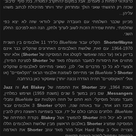
כרונולוגי לפחות 3 פעמים, אבל במקום להתקרב למטרה, בכל סוף "סיבוב"
שכזה רק הרגשתי שאני הולך ומתרחק יותר ויותר מהיכולת לכתוב משהו
עליהן...
מכיוון שכבר השלמתי עם העובדה שקרוב לוודאי שזה לא יצא כפי
שחלמתי, ותחת שמירת הזכות לשוב לערוך ולתקן, הנה הוא לפניכם: החלק
השני.
Wayne
Shorter
הקליט עבור
BlueNote
כלידר 11 אלבומים בין השנית
1964-1970. עם זאת, שלושת האלבומים האחרונים שהקליט כבר אינם
בדיוק ג'אז (עד כמה שאפשר לקטלג את המוסיקה של
Shorter
) אלא יותר
מתווים את היסודות למעבר המוצלח מאד של
Shorter
לסצינת הפיוז'ן,
ולצערי לא כל כך מדברים אלי. לכן, כשאני מתייחס לאלבומים שהקליט
Shorter
ל
BlueNote
אני מתייחס לשמונת אלבומי הג'אז "הקלאסיים" (או
אולי "האקוסטיים" תהיה הגדרה נכונה יותר) שאסקור כאן בהרחבה.
בשנת 1964, עזב
Shorter
את החממה של
Art Blakey
וה
Jazz
Messangers
, שם ניגן במשך 5 שנים (משנת 1959) ושימש כמלחין,
מעבד ומנהל מוסיקלי. הוא חתם על חוזה הקלטות עם
BlueNote
ומבלי
לבזבז רגע אחד, עוד באותה שנה, הקליט
Shorter
3 אלבומים עבור
BlueNote
. הלחנים נכתבו כולם על ידו, וכבר בשמיעה ראשונה ניתן להבין
מדוע לא יכול היה
Shorter
להמשיך אצל
Blakey
. נקודת הפתיחה של
המוסיקה שמציג
Shorter
באלבום הראשון מבין שלושת האלבומים הללו
מצוייה אולי ב
Hard Bop
אבל מהר מאד עוזב
Shorter
את האדמה
הבטוחה ומתחיל לחקור כיוונים חדשים.