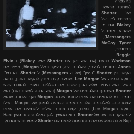
בחצוצרה
(שותפו הראשון
של
Shorter
בפרונט ליין של
Blakey
וגם מי
שהביא אותו ל
),
Messangers
McCoy Tyner
בפסנתר,
Reggie
Workman
בבאס (גם הוא ניגן עם
Shorter
אצל
Blakey
) ו
Elvin
Jones
בתופים. לדעתי, האלבום הזה, בעיקר בגלל
Morgan
, מייצר את
הקשר בין
Shorter
"הישן" (של ה
Messangers
) ל
Shorter
"החדש".
דווקא הנגינה של
Lee Morgan
נשמעת קצת מחוץ להקשר הנכון, ונראה
כאילו הוא היחיד שלא הבין ששינו את הכללים. מעניין להווכח שכש
Shorter
משתתף באלבומים של
Morgan
(והוא הרבה לעשות זאת) הוא
תמיד ידע להתאים את עצמו לחומר שכתב
Morgan
ואף הלחנים שהוא
עצמו כתב לאלבומים אלו מותאמים ככפפה לסגנון של
Morgan
. ואילו
דווקא
Lee Morgan
, מצדו, קצת פחות הצליח להתאים את עצמו
למוסיקה החדשה של
Shorter
. הוא ממשיך לנגן כאילו היה זה סשן
Hard
Bop
וקצת מפספס את ההזדמנות לצאת עם
Shorter
למסע חדש ומרתק.