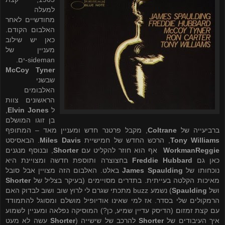
למעלה
מחודשיים לאחר
האלבום הקודם.
כאן יש שילוב
מעניין של
sideman
-ים.
McCoy Tyner
שבשני
האלבומים
הראשונים צוות
ל
Elvin Jones
,
בן זוגו המושלם
ברביעייה של
Coltrane
, מקבל פרטנר חדש ומעניין מאד – המתופף
Tony Williams
, הרכש החדש של חמישיית
Miles Davis
. הבאסיסט
Reggie
Workman
אף הוא חוזר להקליט עם
Shorter
, ובנוסף מנגנים
כאן גם
Freddie Hubbard
בחצוצרה ותוספת חדשה ומצויינת היא
נוכחותו של
James Spaulding
באלט. האלבום הזה מצויין אבל סובל
מאיכות הקלטה בעייתית. בתדרים מסויימים (בעיקר בצליל של
Shorter
ושל
Spaulding
) נשמע
buzz
מתכתי שגרם לי לרוץ שוב ושוב לבדוק האם
הרמקולים שלי בסדר. אז למי שאינו אודיופיל מושלם ומסוגל להתמודד
עם קצת זמזום (הדיסק עדיין שמיע, כן?) המוסיקה נפלאה ומעניין לשמוע
איך העיבודים של
Shorter
להרכב של שישייה (
Shorter
עשה לא מעט