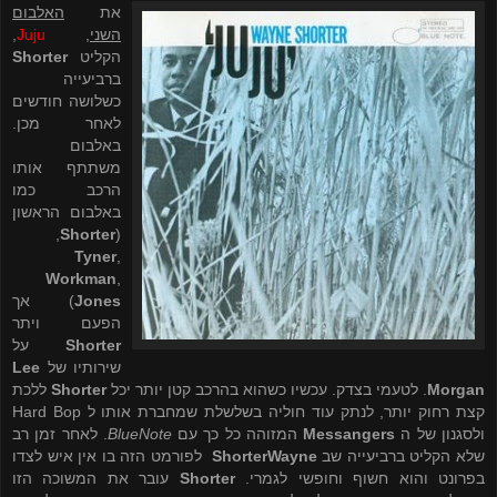
את
האלבום
השני
,
Juju
,
הקליט
Shorter
ברביעייה
כשלושה חודשים
לאחר מכן.
באלבום
משתתף אותו
הרכב כמו
באלבום הראשון
,
Shorter
(
Tyner
,
Workman
,
Jones
) אך
הפעם ויתר
Shorter
על
שירותיו של
Lee
Morgan
. לטעמי בצדק. עכשיו כשהוא בהרכב קטן יותר יכל
Shorter
ללכת
קצת רחוק יותר, לנתק עוד חוליה בשלשלת שמחברת אותו ל
Hard Bop
ולסגנון של ה
Messangers
המזוהה כל כך עם
BlueNote
. לאחר זמן רב
שלא הקליט ברביעייה שב
Wayne
Shorter
לפורמט הזה בו אין איש לצדו
בפרונט והוא חשוף וחופשי לגמרי.
Shorter
עובר את המשוכה הזו