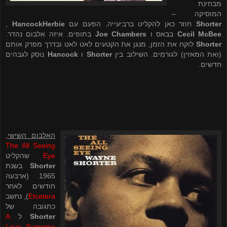
מבחינת
המוסיקה –
Shorter
חוזר כאן להקליט ברביעייה, הפעם עם
Herbie
Hancock
,
Cecil McBee
בבאס ו
Joe Chambers
בתופים. איזה אלבום נהדר.
Shorter
לוקח את הזמן, מנגן את הקטעים לאט לאט ובדרך מפרק אותם
(ואת המאזין) לגורמים. השילוב בין
Shorter
ו
Hancock
נוסק לגבהים
חדשים.
האלבום השישי
,
The All Seeing
Eye
שהקליט
Shorter
בשנת
1965 (ארבעה
חודשים לאחר
Etcetera
), נחשב
כתגובה של
Shorter
ל
A
Love Supreme