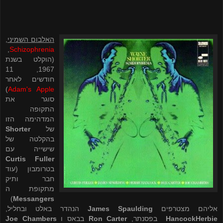
האלבום השמיני
,
,
Schizophrenia
(הוקלט בשנת
1967, 11
חודשים לאחר
)
Adam's Apple
סוגר את
התקופה
המדהימה הזו
של
Shorter
בהקלטה של
שישייה עם
Curtis Fuller
בטרומבון (עוד
חבר ותיק
מתקופת ה
)
Messangers
אליהם מצטרפים
James Spaulding
הנהדר באלט ובחליל,
Herbie
Hancock
בפסנתר,
Ron Carter
בבאס ו
Joe Chambers