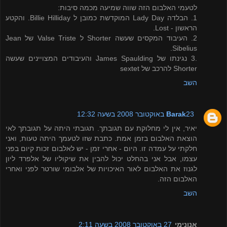
לטעמי האלבום הזה שווה שמיעה מכמה סיבות:
1. הבלדה Lady Day המוקדשת כמובן ל Billie Hilliday. והקטע
הראשון - Lost.
2. העיבוד המקסים שעשה Shorter ל Valse Triste של Jean
Sibelius.
.3 נגינתו של James Spaulding והעיבודים המצויינים שעשה
Shorter להרכב של sextet
השב
23 באוקטובר 2008 בשעה 12:32
Barak
יאיר, אין לי מחלוקת עם תגובתך. תגובתי היתה על תגובתך לאי
הוצאת האלבום בזמן אמת. כתבת שזו לטעמך היתה טעות, ואני
חלקתי על עמדה זו. היום - אחרי זמן - יש לאלבום זכות קיום בפני
עצמו, אבל אני בהחלט יכול להבין את שיקוליו של אלפרד ליון
לגנוז את האלבום לאור האיכויות של אלבומי שורטר לפני ואחרי
האלבום הזה.
השב
אנונימי
27 באוקטובר 2008 בשעה 2:11