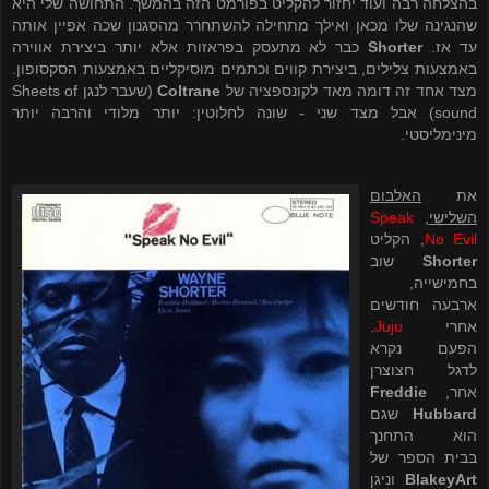
בהצלחה רבה ועוד יחזור להקליט בפורמט הזה בהמשך. התחושה שלי היא
שהנגינה שלו מכאן ואילך מתחילה להשתחרר מהסגנון שכה אפיין אותה
עד אז.
Shorter
כבר לא מתעסק בפראזות אלא יותר ביצירת אווירה
באמצעות צלילים, ביצירת קווים וכתמים מוסיקליים באמצעות הסקסופון.
מצד אחד זה דומה מאד לקונספציה של
Coltrane
(שעבר לנגן
Sheets of
sound
) אבל מצד שני - שונה לחלוטין: יותר מלודי והרבה יותר
מינימליסטי.
את
האלבום
השלישי
,
Speak
No Evil
, הקליט
Shorter
שוב
בחמישייה,
ארבעה חודשים
אחרי
Juju
.
הפעם נקרא
לדגל חצוצרן
אחר,
Freddie
Hubbard
שגם
הוא התחנך
בבית הספר של
Art
Blakey
וניגן