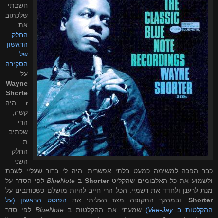
חשבתי
שלכתוב
את
החלק
הראשון
של
הסקירה
על
Wayne
Shorte
r
היה
קשה,
הרי
שכתיב
ת
החלק
השני
כבר הפכה למשימה כמעט בלתי אפשרית. היה לי ברור שעליי לשבת
ולשמוע את כל האלבומים שהקליט
Shorter
ב
BlueNote
לפי הסדר על
מנת לרענן ולחדד את רשמיי. הכל הרי חייב להיות מושלם כשכותבים על
Shorter
. ובמהלך התקופה מאז העליתי את
הפוסט הראשון (על
ההקלטות ב
Vee-Jay
)
שמעתי את ההקלטות ב
BlueNote
לפי סדר