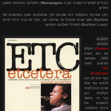
עיבודים לשישייה כשהיה עם ה
Messangers
) התעדכנו והותאמו לסגנון
החדש.
יתכן שאיכות ההקלטה היא שגרמה לכך שהאלבום ישכב במחסנים של
BlueNote
משך שנים ארוכות עד שיראה אור, אבל לא ברור איזה תירוץ
ימצאו ב
BlueNote
למחדל האלבום החמישי.
האלבום
החמישי
,
Etcetera
, הוקלט
אף הוא בשנת
1965, כשלושה
חודשים לאחר
The
,
Soothsayer
ואף הוא לא זכה
לראות אור אלא
שנים רבות לאחר
הקלטתו. כאן
כבר אי אפשר
להאשים את
איכות ההקלטה.