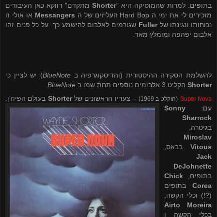
בתופים. למרות שהמוסיקה היא "
Shorter
מתקדם" דווקא כאן העיבודים
מזכירים לי את ימי ה
Hard Bop
העליזים של ה
Messangers
או אולי זו
נכוחותו ונגינתו של
Fuller
שגורמים לאלבום להישמע כך. על כל פנים זהו
אלבום יפהפה ומומלץ מאד.
להשלמת הסקירה ההיסטורית (והדיסקוגרפיה ב
BlueNote
) יש לציין כי
Shorter
הקליט 3 אלבומים נוספים תחת שמו ב
BlueNote
– צעדיו הראשונים של
Shorter
בעולם הפיוז'ן.
Super Nova
(הוקלט ב 1969)
עם:
Sonny
Sharrock
בגיטרה,
Miroslav
Vitous
בבאס,
Jack
DeJohnette
בתופים,
Chick
Corea
בתופים
(?!) וכלי הקשה,
Airto Moreira
בכלי הקשה ו