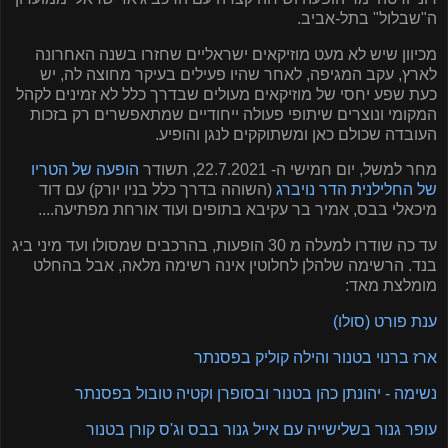
ה"שבלול" בתל-אביב.
מכיוון שיש לא מעט מוזיקאים ישראליים שחזרו בשנה האחרונה
לארץ, עקב המגיפה, לאחר שהיו פעילים בעיקר מחוצה לה, יש
כעת שפע יחסי של מוזיקאים מעולים שבדרך כלל לא זמינים לקהל
המקומי ונוצרים שיתופי פעולה ייחודיים שמתאפשרים רק בזכות
העובדה שכולם כאן ומשתוקקים לנגן והופיע.
מחר למשל, יום חמישי ה- 22.7.2021, תשודר
הופעה של הטריו
של החלילנית הדר נויברג
(השוהה בדרך כלל בניו יורק) עם דוד
מיכאלי בבס, אמיר בר עקיבא בתופים ועוד אורחת מפתיעה....
עד כה שודרו למעלה מ 30 הופעות, בהרכבים שמסולו ועד מיני ביג
בנד. הרשימה שלהלן לחלוטין אינה רשימה מלאה, אבל בהחלט
מומלצת מאד:
ענת פורט (סולו)
ארז ברנוי בטנור והילה קוליק בפסנתר
נשימה - יהונתן כהן בטנור ובסופרן וקטיה טובול בפסנתר
עופר גנור בשלישייה עם אייל גנור בבס וג'ס קורן בטנור