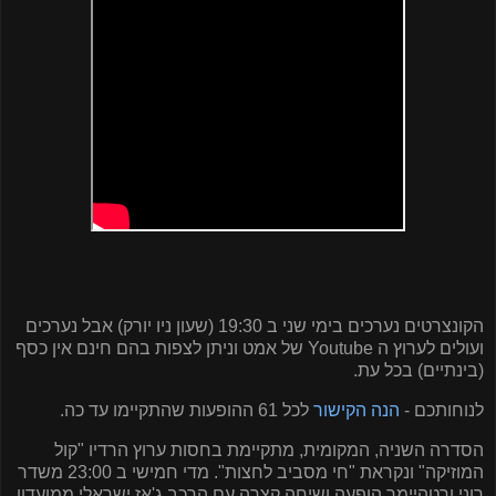
הקונצרטים נערכים בימי שני ב 19:30 (שעון ניו יורק) אבל נערכים
ועולים לערוץ ה
Youtube
של אמט וניתן לצפות בהם חינם אין כסף
(בינתיים) בכל עת.
לנוחותכם -
הנה הקישור
לכל 61 ההופעות שהתקיימו עד כה.
הסדרה השניה, המקומית, מתקיימת בחסות ערוץ הרדיו "קול
המוזיקה" ונקראת "חי מסביב לחצות". מדי חמישי ב 23:00 משדר
רוני ורטהיימר הופעה ושיחה קצרה עם הרכב ג'אז ישראלי ממועדון