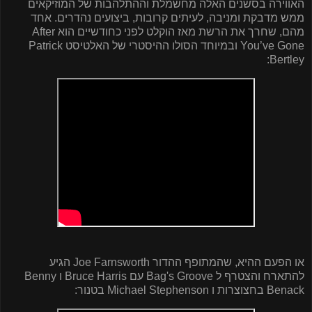
האווירה בסשנים האלה מחשמלת וההתלהבות של המוזיקאים
ממש מדבקת ומניבה, לעיתים קרובות, ביצועים נהדרים. אחד
מהם, שחרך את הרשת מאז הוקלט לפני כחודשיים הוא
After
You’ve Gone
ובמיוחד הסולו ההיסטרי של האלטיסט
Patrick
:
Bertley
או הפעם ההיא, שהמתופף ההדור Joe Farnsworth הגיע
להתארח והצטרף ל Bag's Groove עם Bruce Harris ו Benny
Benack בחצוצרות ו Michael Stephenson בטנור: