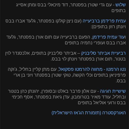
שלוש
- עם גדי שטרן בפסנתר, דוד מיכאלי בבס ומתן אסייג
בתופים
עמית פרידמן ברביעייה
(עם ניצן קולקו בפסנתר, גלעד אברו בבס
ויונתן רוזן בתופים):
ו
עוד עמית פרידמן
, הפעם ברביעייה עם תום אורן בפסנתר, גלעד
אברו בבס ועופרי נחמיה בתופים
רביעיית אביתר סליבניק
– אביתר סליבניק בתופים, אלכסנדר לוין
בטנור, תום אורן בפסנתר ויונתן לוי בבס.
נטו הרמטו - מחווה להרמטו פסקואל
, עם מתן קליין בחליל, ג'וקה
פרפיניאן בתופים וכלי הקשה, טוקי שטרן בפסנתר ויוני בן ארי
בבס.
שישיית חגיגה
- עם אלון פרבר באלט ובסופרן, יהונתן כהן בטנור
ובחליל, עודד מאיר בטרומבון, עדן גיאת בפסנתר, אסף חכימי
בבס ורועי אוליאל בתופים
האורקסטרה (תזמורת הג'אז הישראלית)