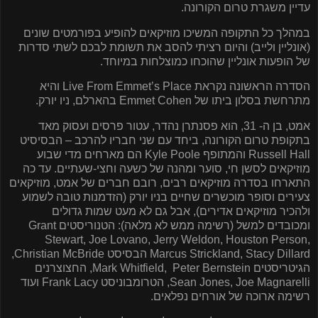
עדיין משגרת טרום הקורונה.
במהלך כל התקופה המשיכו מוזיקאים להופיע בפורמטים שונים
(אונליין ולייב) והיום רציתי להסב את תשומת לבכם לשתי סדרות
של הופעות אונליין שהוכחו כמוצלחות במיוחד.
הסדרה הראשונה נקראת
Live From Emmet’s Place
והיא
מתרחשת בסלון ביתו של
Emmet Cohen
בהארלם, ניו יורק.
אמט, בן ה-
31
, הוא פסנתרן נהדר, עטור פרסים ועסוק מאד
בתקופת טרום הקורונה, ביחד עם שני חבריו להרכב – הבסיסיט
Russell Hall
והמתופף
Kyle Poole
הם מארחים מדי שבוע
מוזיקאים לסשן חי, סוער ומהנה של כשעה וחצי-שעתיים. עד כה
התארחו בסדרה מוזיקאים רבים, רובם חברים של אמט, מוזיקאים
צעירים וסופר מוכשרים שחיים בניו יורק (הזדמנות טובה לשמוע
ולהכיר מוזיקאים אדירים), אבל גם לא מעט שמות גדולים
ומכובדים למשל (רשימה ממש לא מלאה): הטנוריסטים Grant
Stewart, Joe Lovano, Jerry Weldon, Houston Person,
Marcus Strickland, Stacy Dillard
הבסיסט
Christian McBride
,
הגיטריסטים Mark Whitfield, Peter Bernstein, החצוצרנים
Sean Jones, Joe Magnarelli, הטרומבוניסט Frank Lacy ועוד
רשימה ארוכה של אורחים נפלאים.