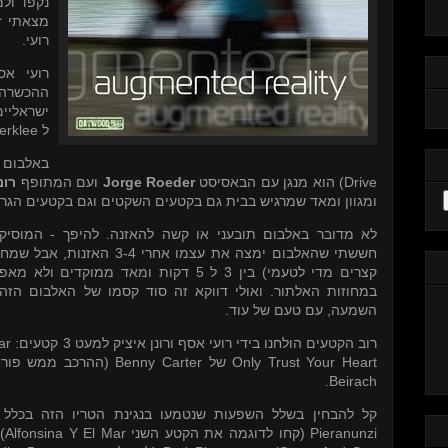
נקפו ול
מצאתי ז
רועי.
רועי אס
ההכשרה
ישראליים
erklee
ל
באלבום
רונ
ועם המתופף
Jorge Roeder
) הוא מנגן עם הבאסיסט
Drive
ומגוון ומאד שמרגיש בבית גם בקטעים השקטים וגם בקטעים הגרו.
לא מדובר באלבום תובעני או קשה להאזנה. להיפך - המוסיק
חששתי שהאלבום ימצה את עצמו אח
קצרים מדי לטעמי) בין 3 ל 5 דקות ומאד ממ
במחוזות האלתור. ואולי דווקא זה סוד קסמו של האלבום
הזה,
השמעה, עם טעם של עוד.
ar
רוב הקטעים הולחנו בידי רועי אסף ורונן איציק למעט 3 קטעים:
ההרכב ממש פורח 
Benny Carter
של
Only Trust Your Heart
.
Beirach
קל להבחין בשלל השפעות שנטמעו בנגינת הטריו הזה בכלל 
ע
Alfonsina Y El Mar
(קחו לדוגמה את הקטע השני
Pieranunzi