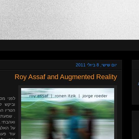
יום שישי, 8 ביולי 2011
Roy Assaf and Augmented Reality
לפני מס
וביקש ל
הטריו ה
שמעתי א
ואהבתי.
על האלב
עוד פעמ