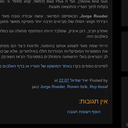
dic
(למשל, קטע מספר 5:
Bad Plus
), ועד ה
Stone And Sun
בקלות לתוך הטריו והתוצאה מענגת.
הבאסיסט הפרואני, עושה עבודה טובה מאד לא
,
Jorge Roeder
ויצירתי וקטעי הסולו שלו מביאים הרבה יותר מוסיקה מאשר מפגן.
ואחרון חביב, רונן איציק, שמלבד היותו המתופף מתגלה גם כמל
באלבום הזה.
הייתי שמח מאד לשמוע אותם בהופעה, ולראות כיצד הם מפתח
את המסגרות המוסיקליות הנהדרות הללו באילתורים. אלא שבינת
לב הקוראים בעלי ההשפעה והמהלכים בפסטיבלי הג'אז השונים).
לפרטים נוספים בקרו
באתר המושקע של הטריו
או
בדף האלבום
ve.
at
22:07
יאיר שפיגל
Posted by
jazz
Jorge Roeder
,
Ronen Itzik
,
Roy Assaf
אין תגובות:
הוסף רשומת תגובה