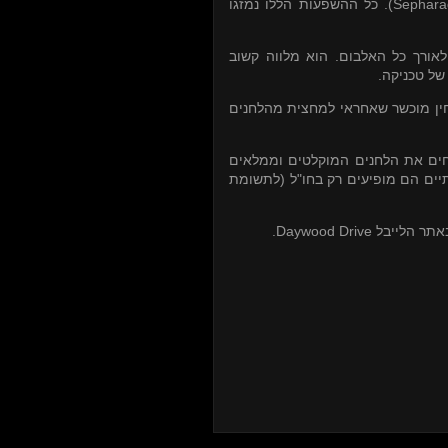
). כל ההשפעות הללו נמזגו
Sephara
ורך כל האלבום. הוא מלווה קשוב
 של טכניקה
חין מוכשר שאחראי למחצית מהלחנים
ים את הלחנים המוקלטים וממלאים
יים הם מופיעים רק בחו"ל (לתשומת
באתר הלייבל Daywood Dri