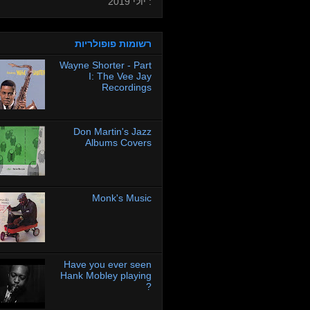
: יולי 2019
רשומות פופולריות
Wayne Shorter - Part
I: The Vee Jay
Recordings
Don Martin's Jazz
Albums Covers
Monk's Music
Have you ever seen
Hank Mobley playing
?