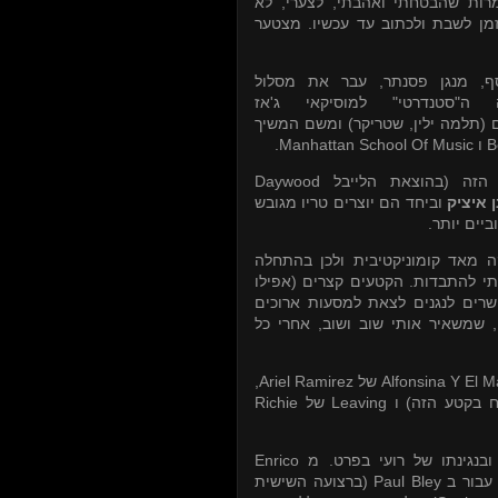
מרות שהבטחתי ואהבתי, לצערי, לא
מן לשבת ולכתוב עד עכשיו. מצטער
ף, מנגן פסנתר, עבר את מסלול
 ה"סטנדרטי" למוסיקאי ג'אז
ומשם המשיך
(
 (תלמה ילין, שטריקר
.
Manhattan School Of Music
ו
B
Daywood
 הזה (בהוצאת הלייבל
ן איציק
וביחד הם יוצרים טריו מגובש
ביים יותר
ה מאד קומוניקטיבית ולכן בהתחלה
רי 3-4 האזנות, אבל שמחתי להתבדות. הקטעים קצרים (אפילו
וקדים ולא מאפשרים לנגנים לצאת למסעות ארוכים
 שמשאיר אותי שוב ושוב, אחרי כל
,
Ariel Ramirez
של
Alfonsina Y El M
Richie
של
Leaving
(בקטע הזה) ו
Enrico
ובנגינתו של רועי בפרט. מ
(ברצועה השישית
Paul Bley
) בור ב