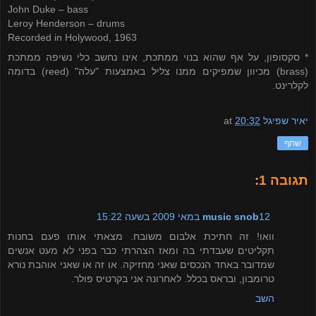
John Duke – bass
Leroy Henderson – drums
Recorded in Holywood, 1963
* סקסופון, על אף שהוא בנוי ממתכת, אינו נחשב כלי נשיפה ממתכת
(
brass
) מכיוון שמפיקים ממנו צליל באמצעות "עלה" (
reed
) בדומה
לקלרינט.
יאיר שפיגל
20:32
at
שתף
תגובה 1:
12 במאי 2009 בשעה 15:22
music snob
וואו! זה חתיכת אלבום משובח. מצאתי אותו פעם בחנות
תקליטים שעבדתי בה ומאז הצהרתי כבר בפני לא מעט אנשים
שמדובר באחד הנכסים שאני מחזיקה. או זה או שאני אוהבת נורא
טרומבון, ובראס בכלל. לאחרונה אני בקרטיס פולר.
השב